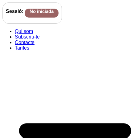
Sessió:
No iniciada
Qui som
Subscriu-te
Contacte
Tarifes