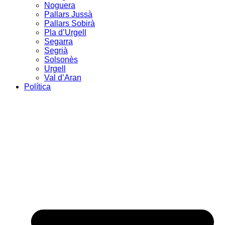
Noguera
Pallars Jussà
Pallars Sobirà
Pla d’Urgell
Segarra
Segrià
Solsonès
Urgell
Val d’Aran
Política