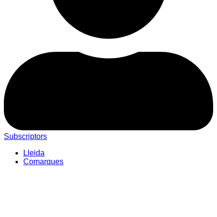
Subscriptors
Lleida
Comarques