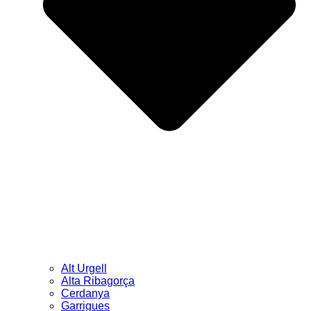
Alt Urgell
Alta Ribagorça
Cerdanya
Garrigues