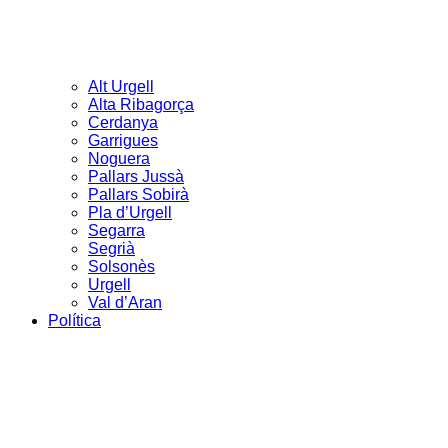
Alt Urgell
Alta Ribagorça
Cerdanya
Garrigues
Noguera
Pallars Jussà
Pallars Sobirà
Pla d’Urgell
Segarra
Segrià
Solsonès
Urgell
Val d’Aran
Política