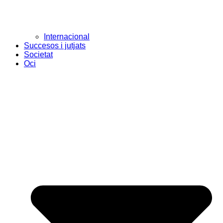
Internacional
Succesos i jutjats
Societat
Oci