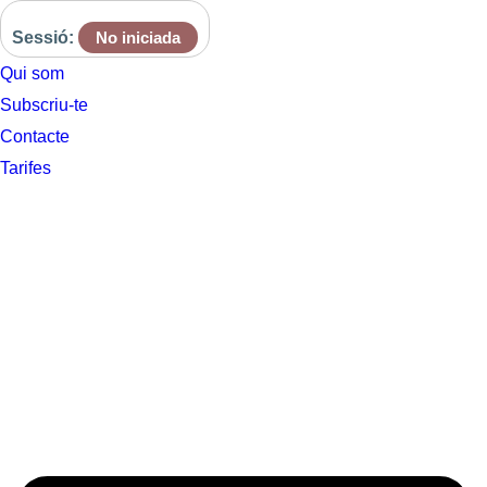
Sessió:
No iniciada
Qui som
Subscriu-te
Contacte
Tarifes