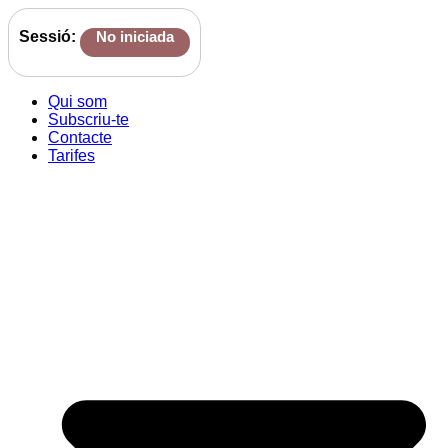
Sessió:
No iniciada
Qui som
Subscriu-te
Contacte
Tarifes