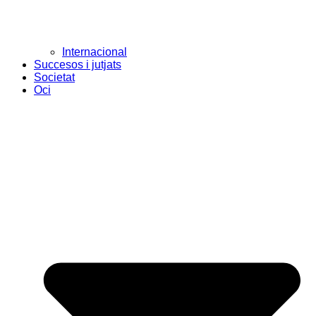
Internacional
Succesos i jutjats
Societat
Oci