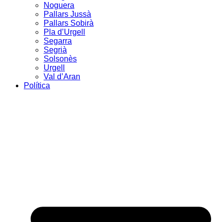
Noguera
Pallars Jussà
Pallars Sobirà
Pla d’Urgell
Segarra
Segrià
Solsonès
Urgell
Val d’Aran
Política