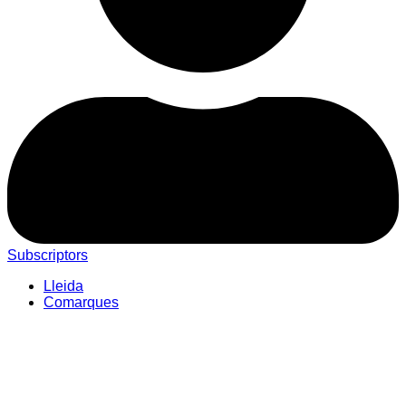
Subscriptors
Lleida
Comarques