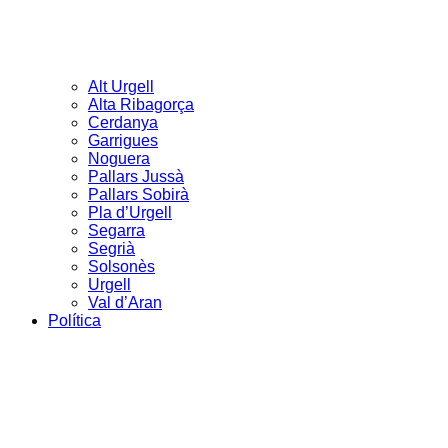
Alt Urgell
Alta Ribagorça
Cerdanya
Garrigues
Noguera
Pallars Jussà
Pallars Sobirà
Pla d’Urgell
Segarra
Segrià
Solsonès
Urgell
Val d’Aran
Política