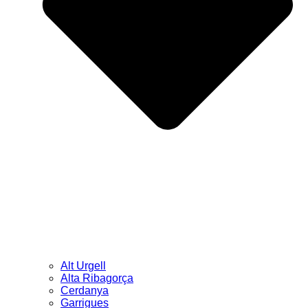
Alt Urgell
Alta Ribagorça
Cerdanya
Garrigues