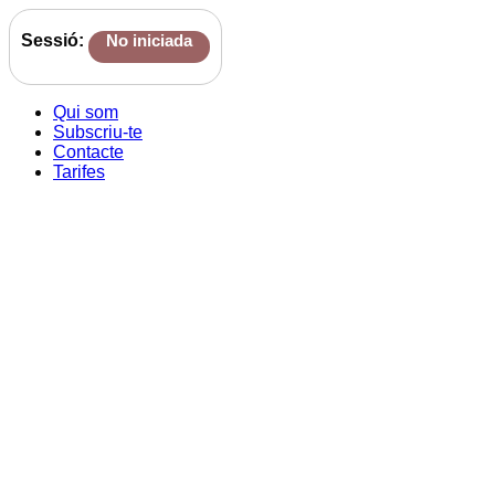
Sessió:
No iniciada
Qui som
Subscriu-te
Contacte
Tarifes