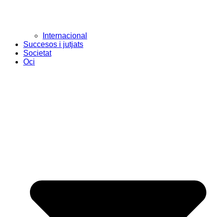
Internacional
Succesos i jutjats
Societat
Oci