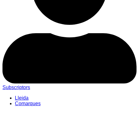
Subscriptors
Lleida
Comarques