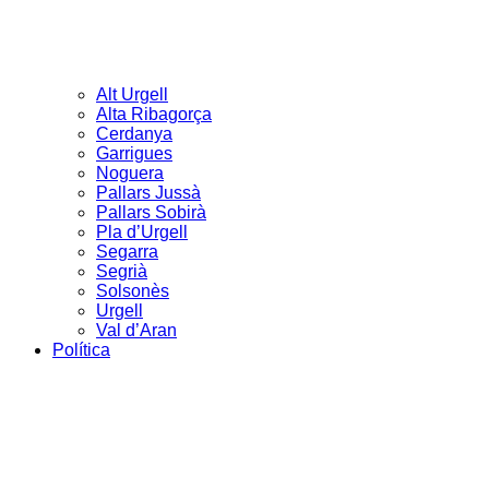
Alt Urgell
Alta Ribagorça
Cerdanya
Garrigues
Noguera
Pallars Jussà
Pallars Sobirà
Pla d’Urgell
Segarra
Segrià
Solsonès
Urgell
Val d’Aran
Política