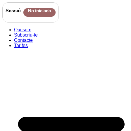
Sessió:
No iniciada
Qui som
Subscriu-te
Contacte
Tarifes