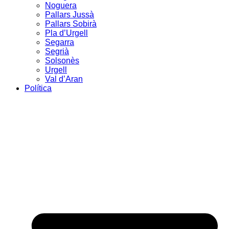
Noguera
Pallars Jussà
Pallars Sobirà
Pla d’Urgell
Segarra
Segrià
Solsonès
Urgell
Val d’Aran
Política