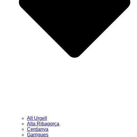
Alt Urgell
Alta Ribagorça
Cerdanya
Garrigues