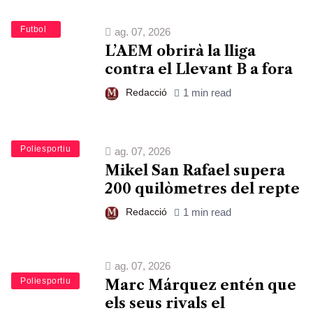
Esports
Futbol
ag. 07, 2026
L’AEM obrirà la lliga
contra el Llevant B a fora
Redacció
1 min read
Esports
Poliesportiu
ag. 07, 2026
Mikel San Rafael supera
200 quilòmetres del repte
Redacció
1 min read
ag. 07, 2026
Esports
Poliesportiu
Marc Márquez entén que
els seus rivals el