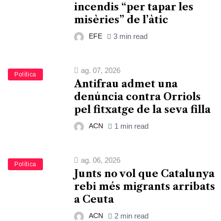
incendis “per tapar les
misèries” de l’àtic
EFE
3 min read
ag. 07, 2026
Política
Antifrau admet una
denúncia contra Orriols
pel fitxatge de la seva filla
ACN
1 min read
ag. 06, 2026
Política
Junts no vol que Catalunya
rebi més migrants arribats
a Ceuta
ACN
2 min read