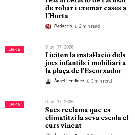
l’excarceració de l’acusat
de robar i cremar cases a
l’Horta
Redacció
2 min read
ag. 07, 2026
Lleida
Liciten la instal·lació dels
jocs infantils i mobiliari a
la plaça de l’Escorxador
Àngel Lendínez
3 min read
ag. 07, 2026
Lleida
Sucs reclama que es
climatitzi la seva escola el
curs vinent