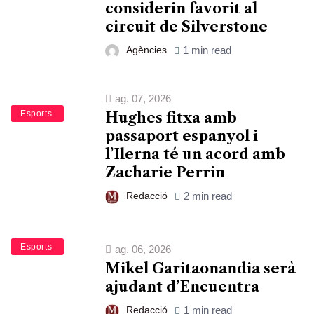
considerin favorit al
circuit de Silverstone
Agències
1 min read
ag. 07, 2026
Bàsquet
Esports
Hughes fitxa amb
passaport espanyol i
l’Ilerna té un acord amb
Zacharie Perrin
Redacció
2 min read
Bàsquet
Esports
ag. 06, 2026
Mikel Garitaonandia serà
ajudant d’Encuentra
Redacció
1 min read