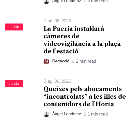
Àngel Lendínez
2 min read
ag. 06, 2026
Lleida
La Paeria instal·larà
càmeres de
videovigilància a la plaça
de l’estació
Redacció
2 min read
ag. 06, 2026
Lleida
Queixes pels abocaments
“incontrolats” a les illes de
contenidors de l’Horta
Àngel Lendínez
1 min read