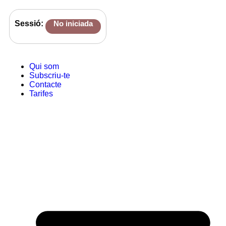
Sessió:
No iniciada
Qui som
Subscriu-te
Contacte
Tarifes