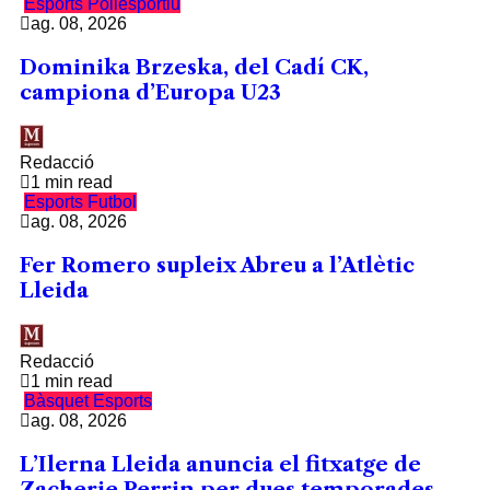
Esports
Poliesportiu
ag. 08, 2026
Dominika Brzeska, del Cadí CK,
campiona d’Europa U23
Redacció
1 min read
Esports
Futbol
ag. 08, 2026
Fer Romero supleix Abreu a l’Atlètic
Lleida
Redacció
1 min read
Bàsquet
Esports
ag. 08, 2026
L’Ilerna Lleida anuncia el fitxatge de
Zacherie Perrin per dues temporades