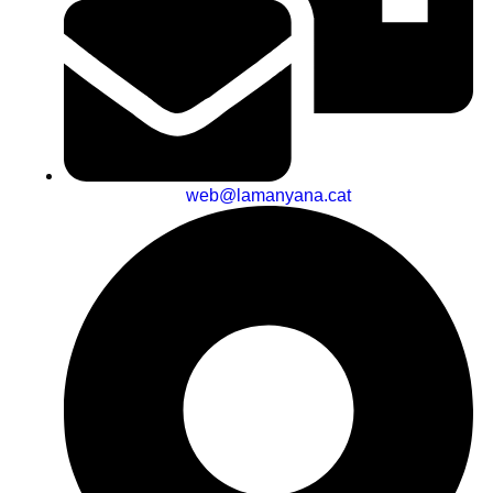
web@lamanyana.cat