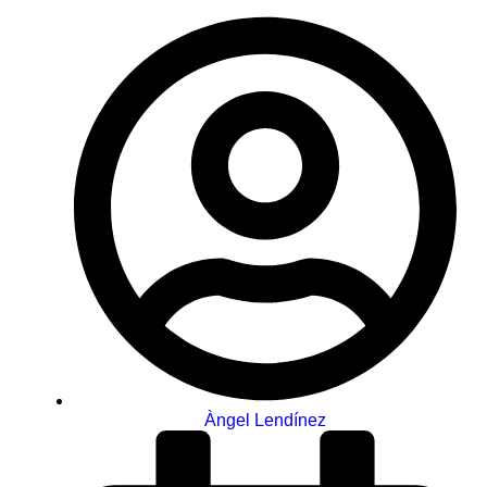
Àngel Lendínez