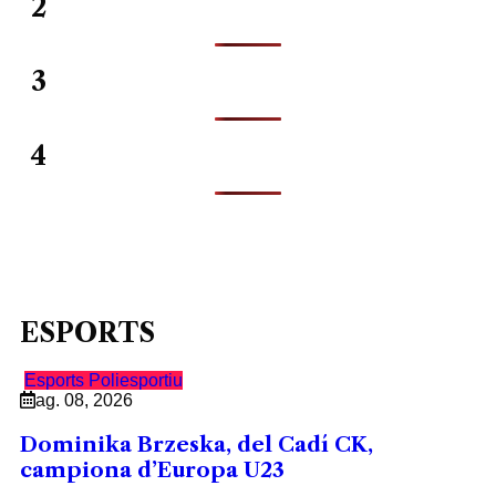
2
3
4
ESPORTS
Esports
Poliesportiu
ag. 08, 2026
Dominika Brzeska, del Cadí CK,
campiona d’Europa U23