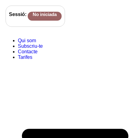
Sessió:
No iniciada
Qui som
Subscriu-te
Contacte
Tarifes