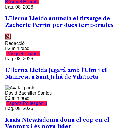
Bàsquet
Esports
ag. 08, 2026
L’Ilerna Lleida anuncia el fitxatge de
Zacherie Perrin per dues temporades
Redacció
2 min read
Bàsquet
Esports
ag. 08, 2026
L’Ilerna Lleida jugarà amb l’Ulm i el
Manresa a Sant Julià de Vilatorta
David Bachiller Santos
2 min read
Esports
Poliesportiu
ag. 08, 2026
Kasia Niewiadoma dona el cop en el
Ventoux i és nova líder