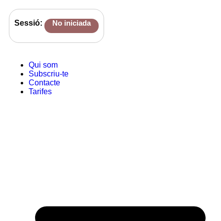
Sessió:
No iniciada
Qui som
Subscriu-te
Contacte
Tarifes