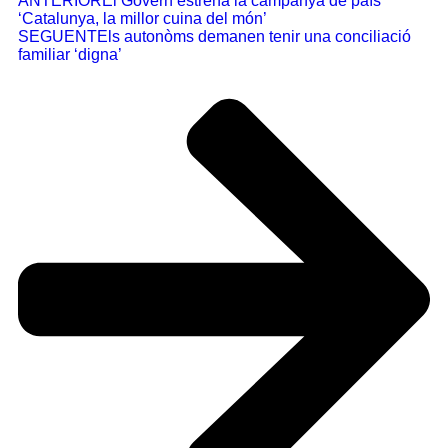
ANTERIOR
El Govern estrena la campanya de país
‘Catalunya, la millor cuina del món’
SEGUENT
Els autonòms demanen tenir una conciliació
familiar ‘digna’