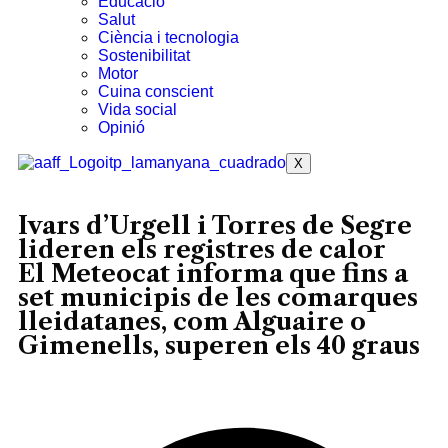
Educació
Salut
Ciència i tecnologia
Sostenibilitat
Motor
Cuina conscient
Vida social
Opinió
X
Ivars d’Urgell i Torres de Segre
lideren els registres de calor
El Meteocat informa que fins a
set municipis de les comarques
lleidatanes, com Alguaire o
Gimenells, superen els 40 graus