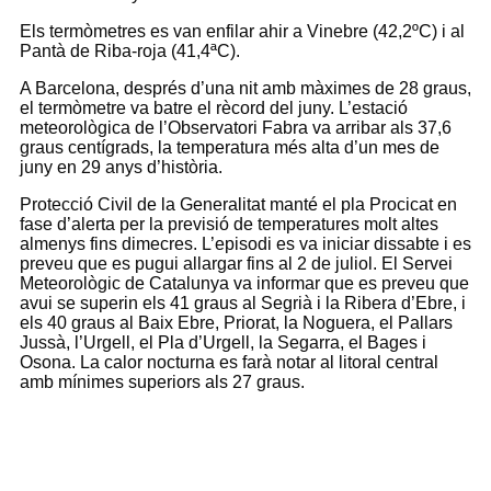
Els termòmetres es van enfilar ahir a Vinebre (42,2ºC) i al
Pantà de Riba-roja (41,4ªC).
A Barcelona, ​​després d’una nit amb màximes de 28 graus,
el termòmetre va batre el rècord del juny. L’estació
meteorològica de l’Observatori Fabra va arribar als 37,6
graus centígrads, la temperatura més alta d’un mes de
juny en 29 anys d’història.
Protecció Civil de la Generalitat manté el pla Procicat en
fase d’alerta per la previsió de temperatures molt altes
almenys fins dimecres. L’episodi es va iniciar dissabte i es
preveu que es pugui allargar fins al 2 de juliol. El Servei
Meteorològic de Catalunya va informar que es preveu que
avui se superin els 41 graus al Segrià i la Ribera d’Ebre, i
els 40 graus al Baix Ebre, Priorat, la Noguera, el Pallars
Jussà, l’Urgell, el Pla d’Urgell, la Segarra, el Bages i
Osona. La calor nocturna es farà notar al litoral central
amb mínimes superiors als 27 graus.