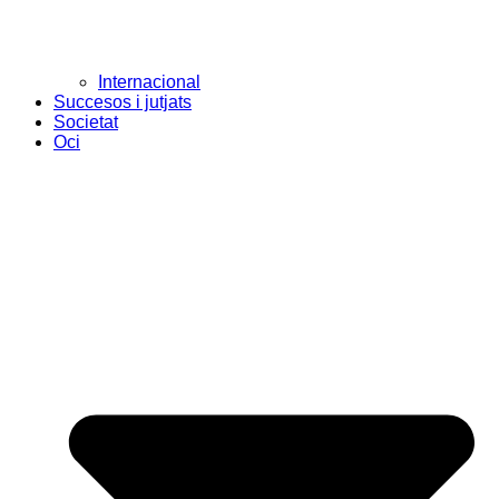
Internacional
Succesos i jutjats
Societat
Oci