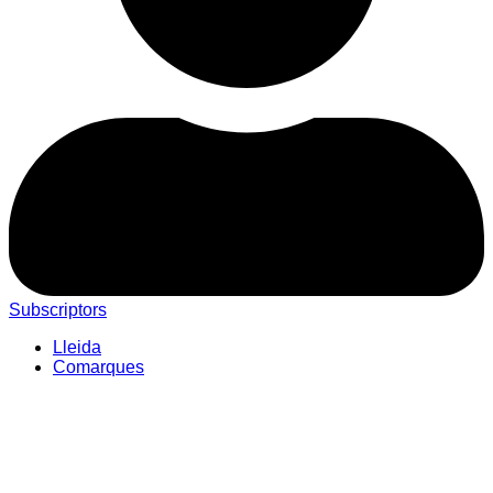
Subscriptors
Lleida
Comarques