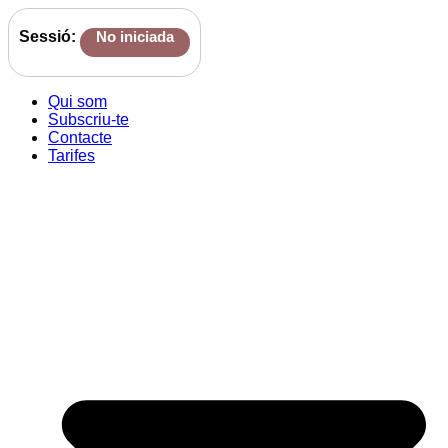
Sessió:
No iniciada
Qui som
Subscriu-te
Contacte
Tarifes