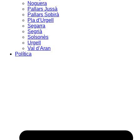
Noguera
Pallars Jussà
Pallars Sobirà
Pla d’Urgell
Segarra
Segrià
Solsonès
Urgell
Val d’Aran
Política