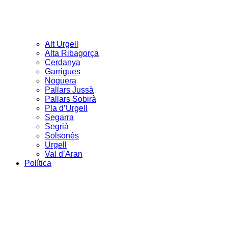
Alt Urgell
Alta Ribagorça
Cerdanya
Garrigues
Noguera
Pallars Jussà
Pallars Sobirà
Pla d’Urgell
Segarra
Segrià
Solsonès
Urgell
Val d’Aran
Política