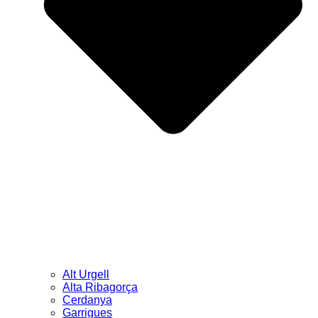
Alt Urgell
Alta Ribagorça
Cerdanya
Garrigues