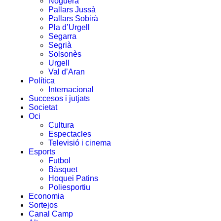
Noguera
Pallars Jussà
Pallars Sobirà
Pla d’Urgell
Segarra
Segrià
Solsonès
Urgell
Val d’Aran
Política
Internacional
Succesos i jutjats
Societat
Oci
Cultura
Espectacles
Televisió i cinema
Esports
Futbol
Bàsquet
Hoquei Patins
Poliesportiu
Economia
Sortejos
Canal Camp