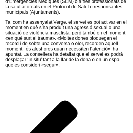
d’Emergències Mèdiques (SEM) o altres professionals de
la salut acordats en el Protocol de Salut o responsables
municipals (Ajuntaments).
Tal com ha assenyalat Verge, el servei es pot activar en el
moment en què s’ha produït una agressió sexual o una
situació de violència masclista, però també en el moment
«en què surt el trauma». «Moltes dones bloquegen el
record i de sobte una conversa o olor, recorden aquell
moment i és aleshores quan necessiten l’atenció», ha
apuntat. La consellera ha detallat que el servei es podrà
desplaçar ‘in situ’ tant a la llar de la dona o en un espai
que es consideri «segur».