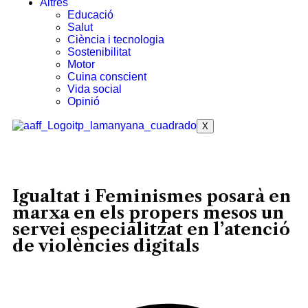
Altres
Educació
Salut
Ciència i tecnologia
Sostenibilitat
Motor
Cuina conscient
Vida social
Opinió
X
Igualtat i Feminismes posarà en
marxa en els propers mesos un
servei especialitzat en l’atenció
de violències digitals