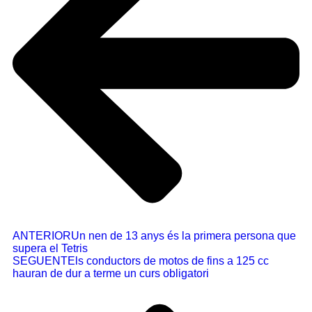
ANTERIOR
Un nen de 13 anys és la primera persona que
supera el Tetris
SEGUENT
Els conductors de motos de fins a 125 cc
hauran de dur a terme un curs obligatori