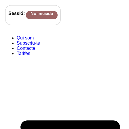
Sessió:
No iniciada
Qui som
Subscriu-te
Contacte
Tarifes