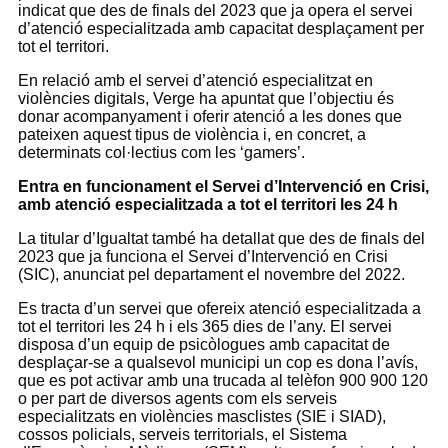
indicat que des de finals del 2023 que ja opera el servei
d’atenció especialitzada amb capacitat desplaçament per
tot el territori.
En relació amb el servei d’atenció especialitzat en
violències digitals, Verge ha apuntat que l’objectiu és
donar acompanyament i oferir atenció a les dones que
pateixen aquest tipus de violència i, en concret, a
determinats col·lectius com les ‘gamers’.
Entra en funcionament el Servei d’Intervenció en Crisi,
amb atenció especialitzada a tot el territori les 24 h
La titular d’Igualtat també ha detallat que des de finals del
2023 que ja funciona el Servei d’Intervenció en Crisi
(SIC), anunciat pel departament el novembre del 2022.
Es tracta d’un servei que ofereix atenció especialitzada a
tot el territori les 24 h i els 365 dies de l’any. El servei
disposa d’un equip de psicòlogues amb capacitat de
desplaçar-se a qualsevol municipi un cop es dona l’avís,
que es pot activar amb una trucada al telèfon 900 900 120
o per part de diversos agents com els serveis
especialitzats en violències masclistes (SIE i SIAD),
cossos policials, serveis territorials, el Sistema