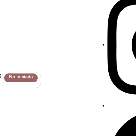
ó:
No iniciada