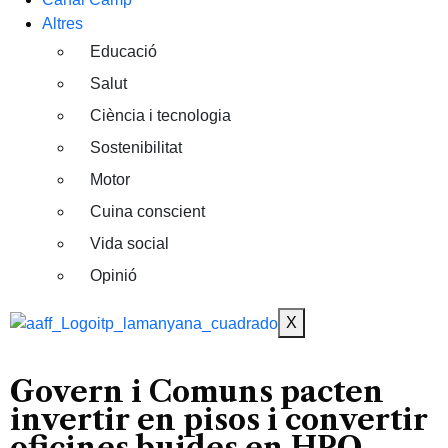
Altres
Educació
Salut
Ciència i tecnologia
Sostenibilitat
Motor
Cuina conscient
Vida social
Opinió
X
Govern i Comuns pacten
invertir en pisos i convertir
oficines buides en HPO