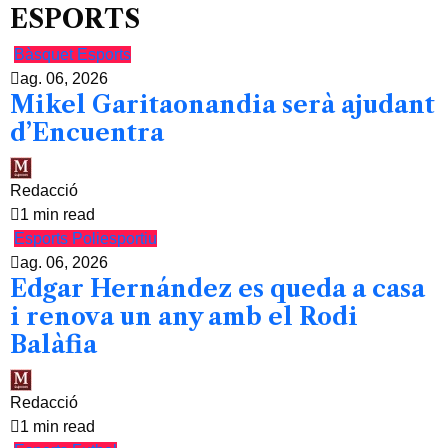
ESPORTS
Bàsquet
Esports
ag. 06, 2026
Mikel Garitaonandia serà ajudant
d’Encuentra
Redacció
1 min read
Esports
Poliesportiu
ag. 06, 2026
Edgar Hernández es queda a casa
i renova un any amb el Rodi
Balàfia
Redacció
1 min read