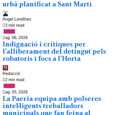
urbà planificat a Sant Martí
Àngel Lendínez
3 min read
Lleida
ag. 06, 2026
Indignació i crítiques per
l’alliberament del detingut pels
robatoris i focs a l’Horta
Redacció
2 min read
Lleida
ag. 05, 2026
La Paeria equipa amb polseres
intel·ligents treballadors
municipals que fan feina al