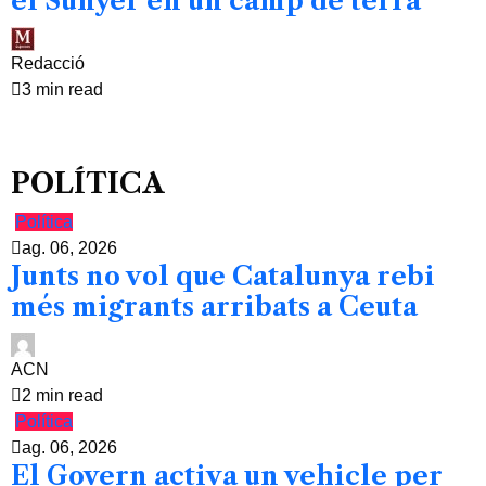
el Sunyer en un camp de terra
Redacció
3 min read
POLÍTICA
Política
ag. 06, 2026
Junts no vol que Catalunya rebi
més migrants arribats a Ceuta
ACN
2 min read
Política
ag. 06, 2026
El Govern activa un vehicle per