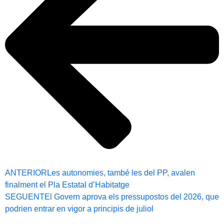
ANTERIOR
Les autonomies, també les del PP, avalen
finalment el Pla Estatal d’Habitatge
SEGUENT
El Govern aprova els pressupostos del 2026, que
podrien entrar en vigor a principis de juliol