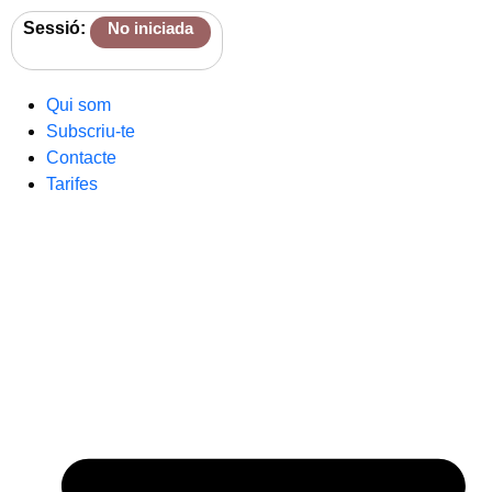
Sessió:
No iniciada
Qui som
Subscriu-te
Contacte
Tarifes