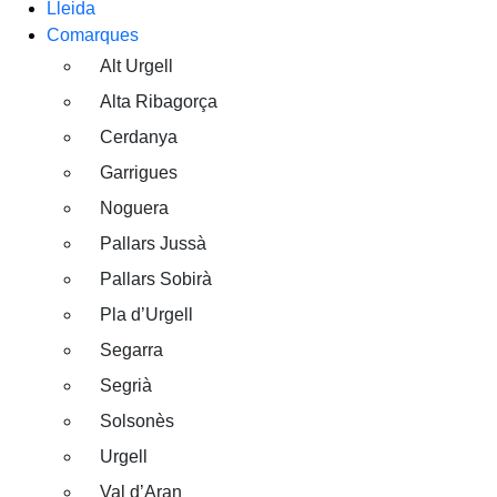
Lleida
Comarques
Alt Urgell
Alta Ribagorça
Cerdanya
Garrigues
Noguera
Pallars Jussà
Pallars Sobirà
Pla d’Urgell
Segarra
Segrià
Solsonès
Urgell
Val d’Aran