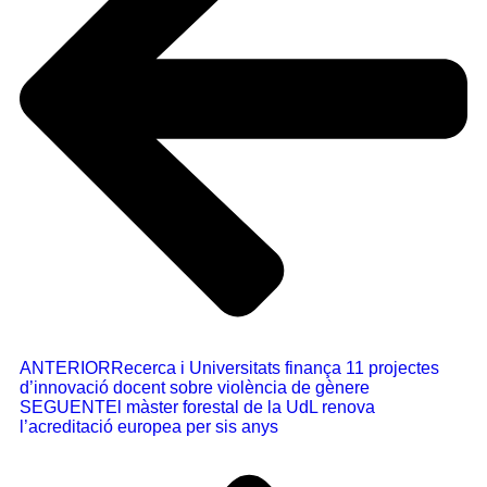
ANTERIOR
Recerca i Universitats finança 11 projectes
d’innovació docent sobre violència de gènere
SEGUENT
El màster forestal de la UdL renova
l’acreditació europea per sis anys