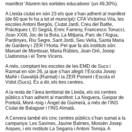
manifest ‘Aturem les sortides educatives’ (un 49,30%).
A Lleida ciutat en són 23 els que s’han adherit al manifest
(de 60 que hi ha a tot el municipi): CFA Victorina Vila, les
escoles Antoni Bergòs, Ciutat Jardí, Creu del Batlle,
Pràctiques I, El Segrià, Enric Farreny, Francesco Tonucci,
Joan XXIII, Joc de la Bola, La Mitjana, Parc de l’Aigua,
Pardinyes, Riu Segre, Sant Jordi, Seu Vella, Santa Maria
de Gardeny i ZER l’Horta. Pel que fa als instituts són:
Manuel de Montsuar, Maria Rúbies, Joan Oró, Josep
Lladonosa i el Torre Vicens.
A més, comptant les escoles de les EMD de Sucs i
Raimat en són 26, ja que s’han afegit: l’Escola Josep
Mañé i Gavaldà (Raimat) i la ZER Ponent i Escola el
Vidot (Sucs). És a dir, els tres centres.
A la resta de l’àrea territorial de Lleida, els sis centres
públics s’han adherit al manifest: La Noguera, Gaspar de
Portolà, Mont–roig i Àngel de Guimerà, a més de l’INS
Ciutat de Balaguer i l’INS Almatà.
A Cervera també els cinc centres públics s’han sumat a la
campanya: Les Savines, Jaume Balmes, Mossèn Josep
Arques, i els instituts La Segarra i Antoni Torroja. A