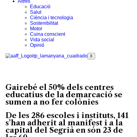
Altres
Educació
Salut
Ciència i tecnologia
Sostenibilitat
Motor
Cuina conscient
Vida social
Opinió
X
Gairebé el 50% dels centres
educatius de la demarcació se
sumen a no fer colònies
De les 286 escoles i instituts, 141
s’han adherit al manifest i a la
capital del Segrià en són 23 de