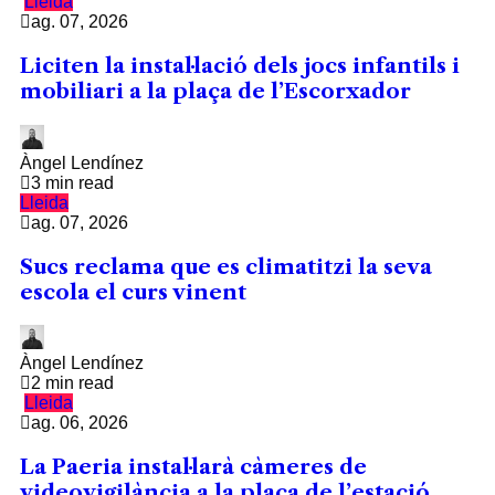
Lleida
ag. 07, 2026
Liciten la instal·lació dels jocs infantils i
mobiliari a la plaça de l’Escorxador
Àngel Lendínez
3 min read
Lleida
ag. 07, 2026
Sucs reclama que es climatitzi la seva
escola el curs vinent
Àngel Lendínez
2 min read
Lleida
ag. 06, 2026
La Paeria instal·larà càmeres de
videovigilància a la plaça de l’estació