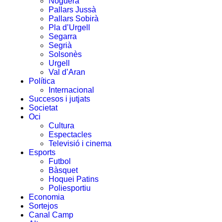
Noguera
Pallars Jussà
Pallars Sobirà
Pla d’Urgell
Segarra
Segrià
Solsonès
Urgell
Val d’Aran
Política
Internacional
Succesos i jutjats
Societat
Oci
Cultura
Espectacles
Televisió i cinema
Esports
Futbol
Bàsquet
Hoquei Patins
Poliesportiu
Economia
Sortejos
Canal Camp