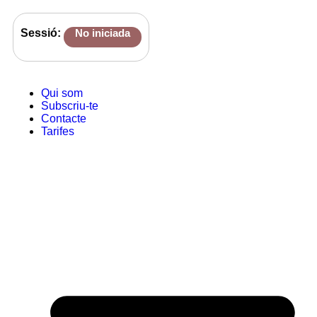
Sessió:
No iniciada
Qui som
Subscriu-te
Contacte
Tarifes