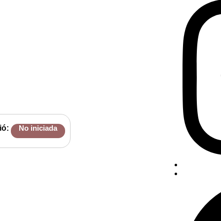
ió:
No iniciada