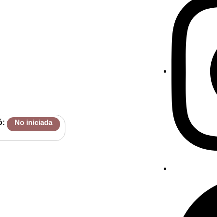
ó:
No iniciada