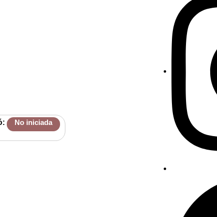
ó:
No iniciada