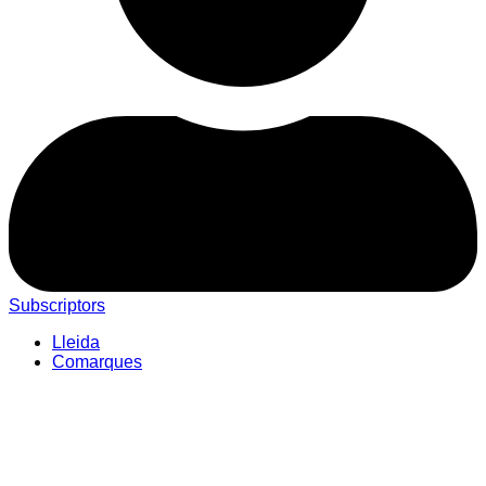
Subscriptors
Lleida
Comarques