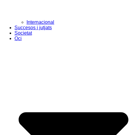
Internacional
Succesos i jutjats
Societat
Oci