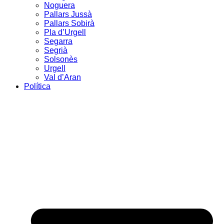
Noguera
Pallars Jussà
Pallars Sobirà
Pla d’Urgell
Segarra
Segrià
Solsonès
Urgell
Val d’Aran
Política