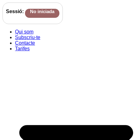
Sessió:
No iniciada
Qui som
Subscriu-te
Contacte
Tarifes