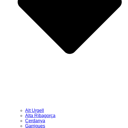
Alt Urgell
Alta Ribagorça
Cerdanya
Garrigues