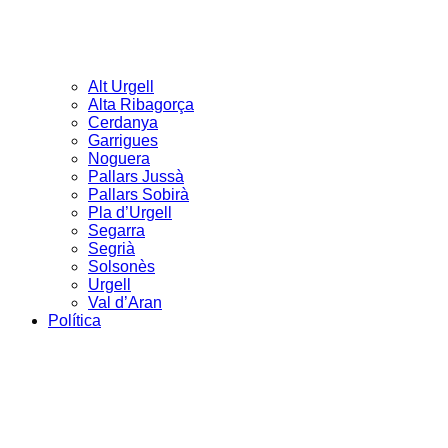
Alt Urgell
Alta Ribagorça
Cerdanya
Garrigues
Noguera
Pallars Jussà
Pallars Sobirà
Pla d’Urgell
Segarra
Segrià
Solsonès
Urgell
Val d’Aran
Política