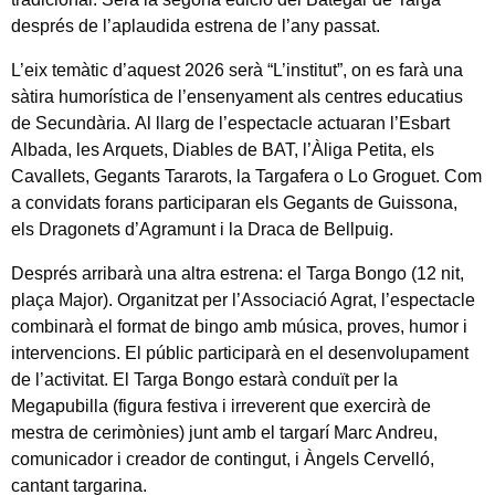
després de l’aplaudida estrena de l’any passat.
L’eix temàtic d’aquest 2026 serà “L’institut”, on es farà una
sàtira humorística de l’ensenyament als centres educatius
de Secundària. Al llarg de l’espectacle actuaran l’Esbart
Albada, les Arquets, Diables de BAT, l’Àliga Petita, els
Cavallets, Gegants Tararots, la Targafera o Lo Groguet. Com
a convidats forans participaran els Gegants de Guissona,
els Dragonets d’Agramunt i la Draca de Bellpuig.
Després arribarà una altra estrena: el Targa Bongo (12 nit,
plaça Major). Organitzat per l’Associació Agrat, l’espectacle
combinarà el format de bingo amb música, proves, humor i
intervencions. El públic participarà en el desenvolupament
de l’activitat. El Targa Bongo estarà conduït per la
Megapubilla (figura festiva i irreverent que exercirà de
mestra de cerimònies) junt amb el targarí Marc Andreu,
comunicador i creador de contingut, i Àngels Cervelló,
cantant targarina.