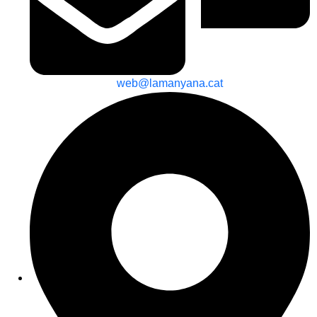
web@lamanyana.cat