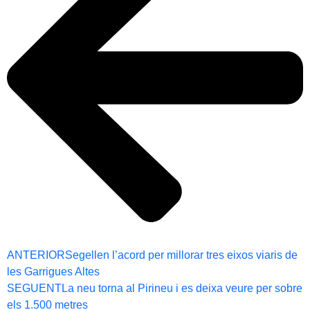
ANTERIOR
Segellen l’acord per millorar tres eixos viaris de
les Garrigues Altes
SEGUENT
La neu torna al Pirineu i es deixa veure per sobre
els 1.500 metres