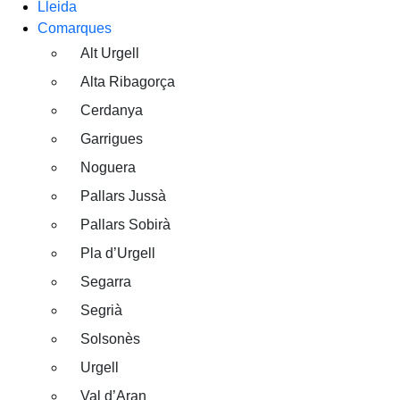
Lleida
Comarques
Alt Urgell
Alta Ribagorça
Cerdanya
Garrigues
Noguera
Pallars Jussà
Pallars Sobirà
Pla d’Urgell
Segarra
Segrià
Solsonès
Urgell
Val d’Aran