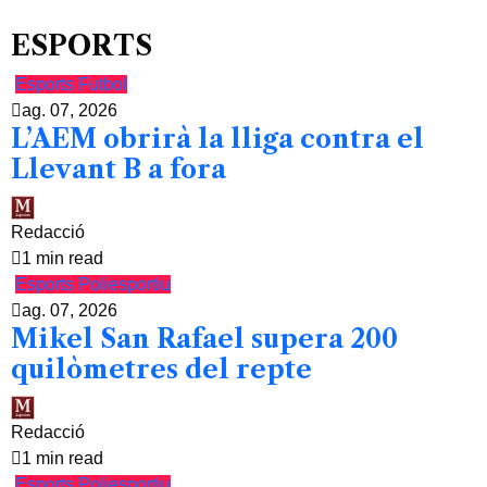
ESPORTS
Esports
Futbol
ag. 07, 2026
L’AEM obrirà la lliga contra el
Llevant B a fora
Redacció
1 min read
Esports
Poliesportiu
ag. 07, 2026
Mikel San Rafael supera 200
quilòmetres del repte
Redacció
1 min read
Esports
Poliesportiu