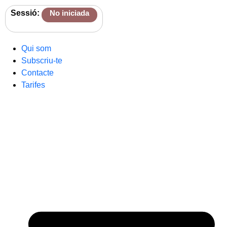
Sessió:
No iniciada
Qui som
Subscriu-te
Contacte
Tarifes