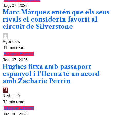
ag. 07, 2026
Marc Márquez entén que els seus
rivals el considerin favorit al
circuit de Silverstone
Agències
1 min read
Bàsquet
Esports
ag. 07, 2026
Hughes fitxa amb passaport
espanyol i l’Ilerna té un acord
amb Zacharie Perrin
Redacció
2 min read
Bàsquet
Esports
ag. 06, 2026