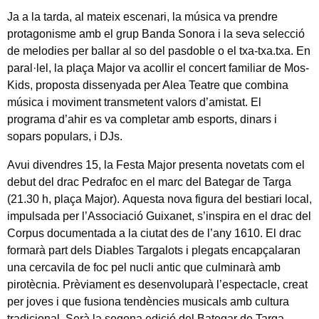
Ja a la tarda, al mateix escenari, la música va prendre
protagonisme amb el grup Banda Sonora i la seva selecció
de melodies per ballar al so del pasdoble o el txa-txa.txa. En
paral·lel, la plaça Major va acollir el concert familiar de Mos-
Kids, proposta dissenyada per Alea Teatre que combina
música i moviment transmetent valors d’amistat. El
programa d’
ahir
es va completar amb esports, dinars i
sopars populars, i DJs.
Avui
divendres
15, la Festa Major presenta novetats com el
debut del drac Pedrafoc en el marc del Bategar de Targa
(21.30 h, plaça Major). Aquesta nova figura del bestiari local,
impulsada per l’Associació Guixanet, s’inspira en el drac del
Corpus documentada a la ciutat des de l’any 1610. El drac
formarà part dels Diables Targalots i plegats encapçalaran
una cercavila de foc pel nucli antic que culminarà amb
pirotècnia. Prèviament es desenvoluparà l’espectacle, creat
per joves i que fusiona tendències musicals amb cultura
tradicional. Serà la segona edició del Bategar de Targa