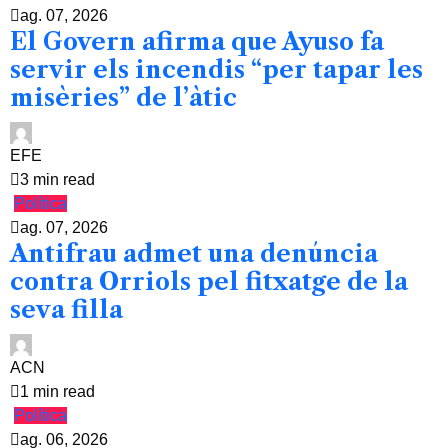
ag. 07, 2026
El Govern afirma que Ayuso fa
servir els incendis “per tapar les
misèries” de l’àtic
EFE
3 min read
Política
ag. 07, 2026
Antifrau admet una denúncia
contra Orriols pel fitxatge de la
seva filla
ACN
1 min read
Política
ag. 06, 2026