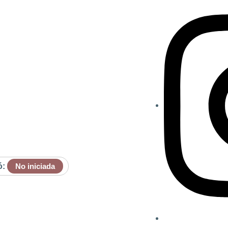
ó:
No iniciada