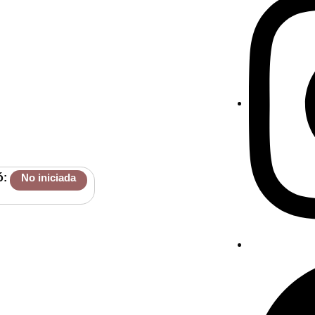
ó:
No iniciada