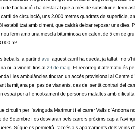
ici de l’actuació i ha destacat que a més de substituir el ferm as
el carril de circulació, uns 2.000 metres quadrats de superfície,
l estabilitzat amb ciment, que caldrà deixar reposar uns dies. 
 nou ferm amb una mescla bituminosa en calent de 5 cm de gruix
3.000 m².
treballs, a partir d’
avui
aquest carril ha quedat ja tallat i no s’h
a ni la vinent, fins al
29 de maig
. El recorregut alternatiu és p
da i les ambulàncies tindran un accés provisional al Centre d
ant la mitjana pel pas de vianants, des del sentit contrari del ca
 un espai per a l’encotxament de persones malaltes amb dificultat
ue circulin per l’avinguda Marimunt i el carrer Valls d’Andorra 
 de Setembre i es desviaran pels carrers pròxims cap a l’avin
ueres. Sí que es permetrà l’accés als aparcaments dels veïns d