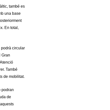
fàltic, també es
 amb una base
Posteriorment
. En total,
i podrà circular
el Gran
’Atenció
rrer. També
s de mobilitat.
no podran
guda de
’aquests