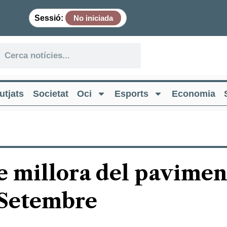
Sessió:
No iniciada
utjats
Societat
Oci
Esports
Economia
e millora del pavimen
 Setembre