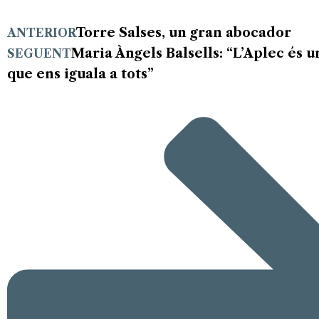
Torre Salses, un gran abocador
ANTERIOR
Maria Àngels Balsells: “L’Aplec és u
SEGUENT
que ens iguala a tots”