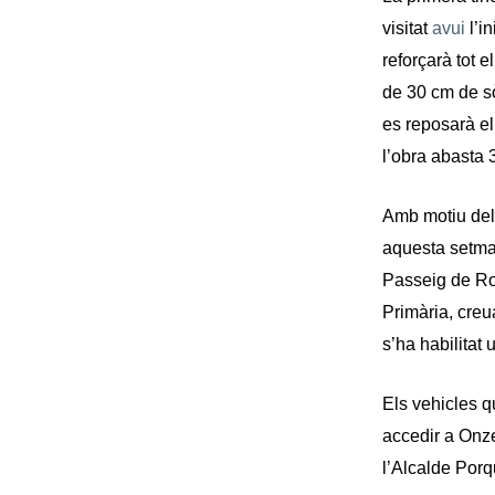
visitat
avui
l’in
reforçarà tot 
de 30 cm de sò
es reposarà el
l’obra abasta 
Amb motiu dels 
aquesta setman
Passeig de Ron
Primària, creu
s’ha habilitat
Els vehicles q
accedir a Onze
l’Alcalde Porq