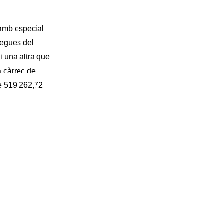
 amb especial
rregues del
i una altra que
a càrrec de
e 519.262,72