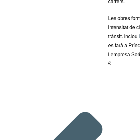
carrers.
Les obres form
intensitat de 
trànsit. Inclou
es farà a Prín
l’empresa Sor
€.