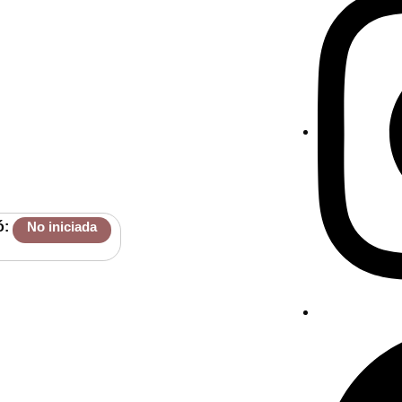
ó:
No iniciada