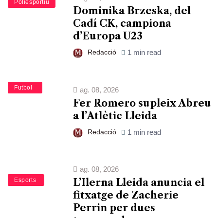
Esports
Poliesportiu
Dominika Brzeska, del
Cadí CK, campiona
d’Europa U23
Redacció
1 min read
Esports
Futbol
ag. 08, 2026
Fer Romero supleix Abreu
a l’Atlètic Lleida
Redacció
1 min read
ag. 08, 2026
Bàsquet
Esports
L’Ilerna Lleida anuncia el
fitxatge de Zacherie
Perrin per dues