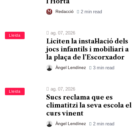
l’Horta
Redacció
2 min read
ag. 07, 2026
Lleida
Liciten la instal·lació dels
jocs infantils i mobiliari a
la plaça de l’Escorxador
Àngel Lendínez
3 min read
ag. 07, 2026
Lleida
Sucs reclama que es
climatitzi la seva escola el
curs vinent
Àngel Lendínez
2 min read