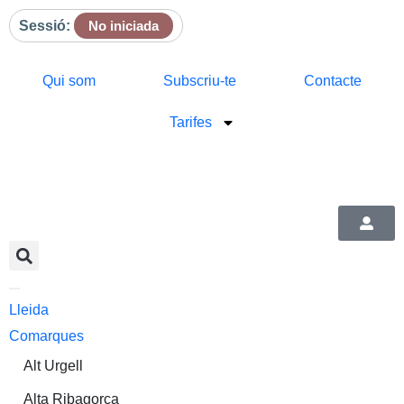
Sessió:
No iniciada
Qui som
Subscriu-te
Contacte
Tarifes
Lleida
Comarques
Alt Urgell
Alta Ribagorça