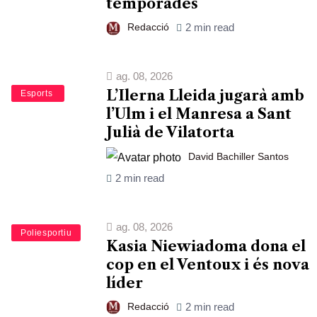
temporades
Redacció
2 min read
ag. 08, 2026
L’Ilerna Lleida jugarà amb
Bàsquet
Esports
l’Ulm i el Manresa a Sant
Julià de Vilatorta
David Bachiller Santos
2 min read
ag. 08, 2026
Esports
Poliesportiu
Kasia Niewiadoma dona el
cop en el Ventoux i és nova
líder
Redacció
2 min read