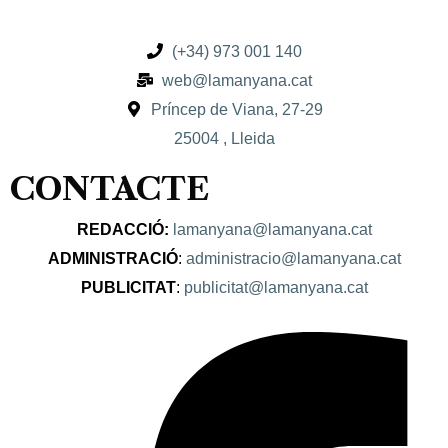
(+34) 973 001 140
web@lamanyana.cat
Príncep de Viana, 27-29
25004 , Lleida
CONTACTE
REDACCIÓ:
lamanyana@lamanyana.cat
ADMINISTRACIÓ
:
administracio@lamanyana.cat
PUBLICITAT
:
publicitat@lamanyana.cat