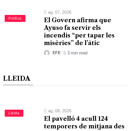
ag. 07, 2026
Política
El Govern afirma que
Ayuso fa servir els
incendis “per tapar les
misèries” de l’àtic
EFE
3 min read
LLEIDA
ag. 08, 2026
Lleida
El pavelló 4 acull 124
temporers de mitjana des