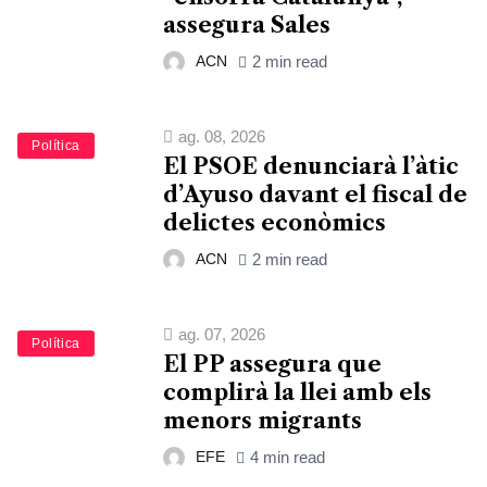
assegura Sales
ACN
2 min read
ag. 08, 2026
Política
El PSOE denunciarà l’àtic
d’Ayuso davant el fiscal de
delictes econòmics
ACN
2 min read
ag. 07, 2026
Política
El PP assegura que
complirà la llei amb els
menors migrants
EFE
4 min read