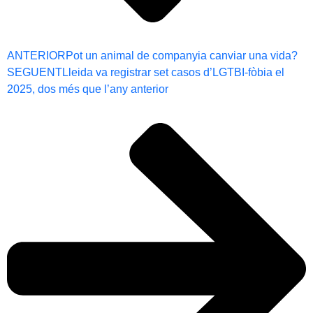
ANTERIOR
Pot un animal de companyia canviar una vida?
SEGUENT
Lleida va registrar set casos d’LGTBI-fòbia el
2025, dos més que l’any anterior