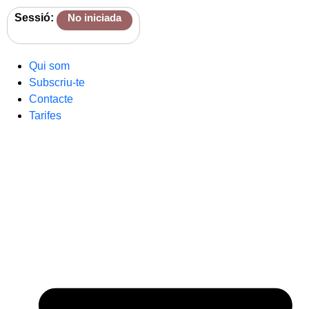
Sessió:
No iniciada
Qui som
Subscriu-te
Contacte
Tarifes