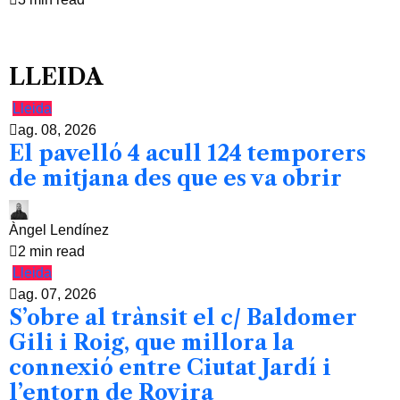
LLEIDA
Lleida
ag. 08, 2026
El pavelló 4 acull 124 temporers
de mitjana des que es va obrir
Àngel Lendínez
2 min read
Lleida
ag. 07, 2026
S’obre al trànsit el c/ Baldomer
Gili i Roig, que millora la
connexió entre Ciutat Jardí i
l’entorn de Rovira