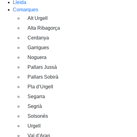
Lleida
Comarques
Alt Urgell
Alta Ribagorça
Cerdanya
Garrigues
Noguera
Pallars Jussà
Pallars Sobirà
Pla d’Urgell
Segarra
Segrià
Solsonès
Urgell
Val d’Aran