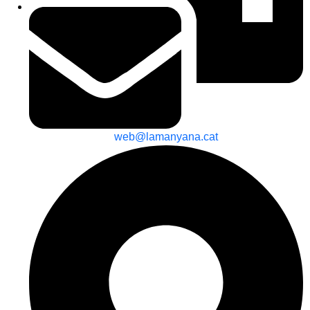
web@lamanyana.cat