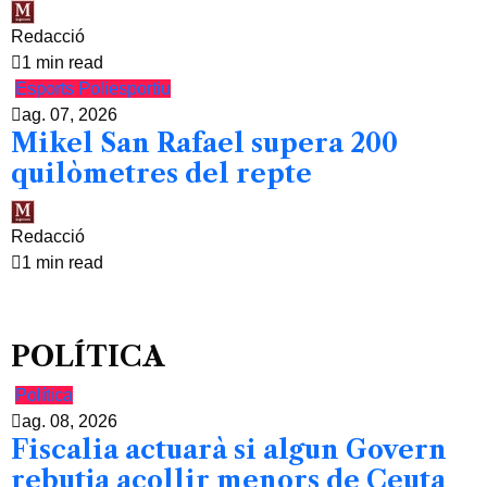
Redacció
1 min read
Esports
Poliesportiu
ag. 07, 2026
Mikel San Rafael supera 200
quilòmetres del repte
Redacció
1 min read
POLÍTICA
Política
ag. 08, 2026
Fiscalia actuarà si algun Govern
rebutja acollir menors de Ceuta