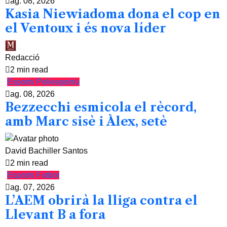
ag. 08, 2026
Kasia Niewiadoma dona el cop en
el Ventoux i és nova líder
Redacció
2 min read
Esports
Poliesportiu
ag. 08, 2026
Bezzecchi esmicola el rècord,
amb Marc sisè i Àlex, setè
David Bachiller Santos
2 min read
Esports
Futbol
ag. 07, 2026
L’AEM obrirà la lliga contra el
Llevant B a fora