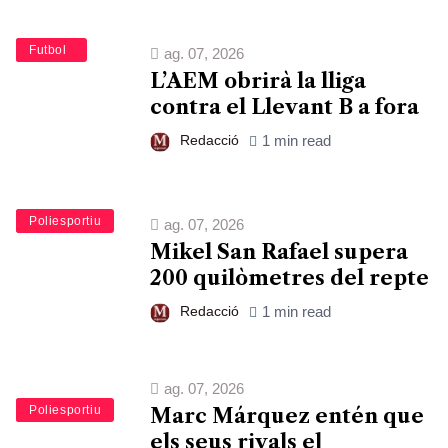
Esports
Futbol
ag. 07, 2026
L’AEM obrirà la lliga
contra el Llevant B a fora
Redacció
1 min read
Esports
Poliesportiu
ag. 07, 2026
Mikel San Rafael supera
200 quilòmetres del repte
Redacció
1 min read
ag. 07, 2026
Esports
Poliesportiu
Marc Márquez entén que
els seus rivals el