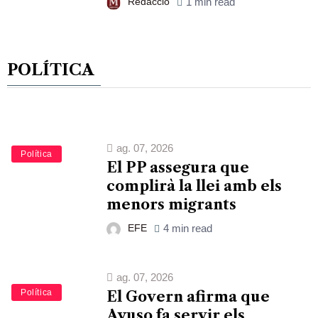
Redacció
1 min read
POLÍTICA
ag. 07, 2026
Política
El PP assegura que
complirà la llei amb els
menors migrants
EFE
4 min read
ag. 07, 2026
Política
El Govern afirma que
Ayuso fa servir els