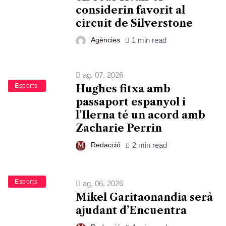
considerin favorit al
circuit de Silverstone
Agències
1 min read
ag. 07, 2026
Bàsquet
Esports
Hughes fitxa amb
passaport espanyol i
l’Ilerna té un acord amb
Zacharie Perrin
Redacció
2 min read
Bàsquet
Esports
ag. 06, 2026
Mikel Garitaonandia serà
ajudant d’Encuentra