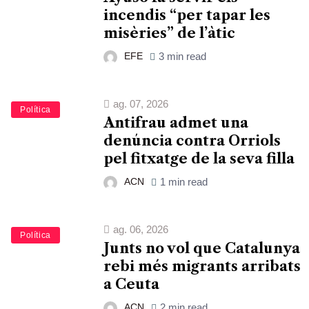
incendis “per tapar les
misèries” de l’àtic
EFE
3 min read
ag. 07, 2026
Política
Antifrau admet una
denúncia contra Orriols
pel fitxatge de la seva filla
ACN
1 min read
ag. 06, 2026
Política
Junts no vol que Catalunya
rebi més migrants arribats
a Ceuta
ACN
2 min read