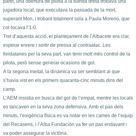
partit, una obertura de pilota a la banda dreta trobava una
jugadora local, que executava la passada de la mort,
superant Mon, i trobant totalment sola a Paula Moreno, que
col·locava l’1-0.
Tret d’aquesta acció, el plantejament de l’Albacete era clar,
esperar enrere i sortir de pressa al contraatac. Les
lleidatanes per la seva part, van tenir molt més control de la
pilota, però sense generar ocasions de gol.
A la segona meitat, la dinàmica va ser semblant al que
s’havia vist en els primers quaranta-cinc minuts dins del
camp.
L’AEM insistia en busca del gol de l’empat, mentre les locals
es tancaven en la seva zona defensiva. Amb el pas dels
minuts, l’exigència física es va notar en les cames de l’equip
del Recasens, i l’Alba Fundación va fer un pas endavant i
va poder assegurar la victòria.