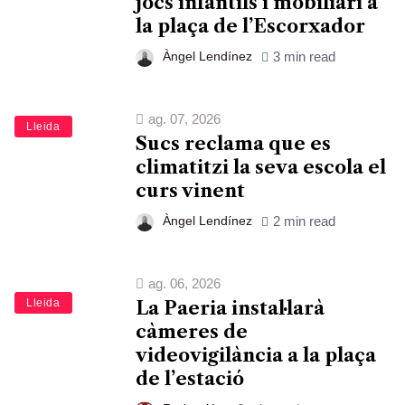
jocs infantils i mobiliari a
la plaça de l’Escorxador
Àngel Lendínez
3 min read
ag. 07, 2026
Lleida
Sucs reclama que es
climatitzi la seva escola el
curs vinent
Àngel Lendínez
2 min read
ag. 06, 2026
Lleida
La Paeria instal·larà
càmeres de
videovigilància a la plaça
de l’estació