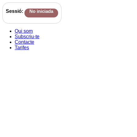
Sessió:
No iniciada
Qui som
Subscriu-te
Contacte
Tarifes