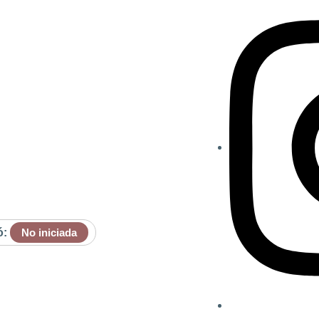
ó:
No iniciada