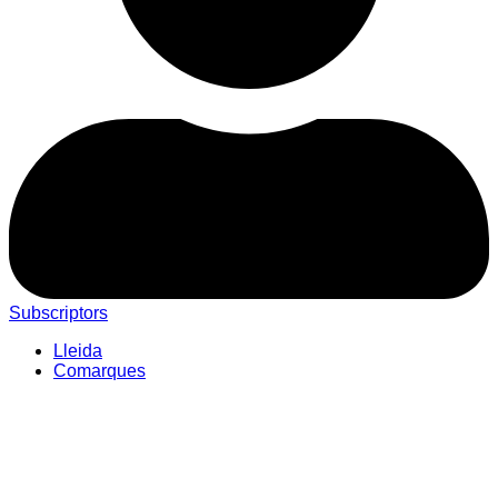
Subscriptors
Lleida
Comarques