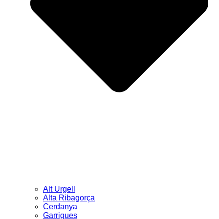
Alt Urgell
Alta Ribagorça
Cerdanya
Garrigues