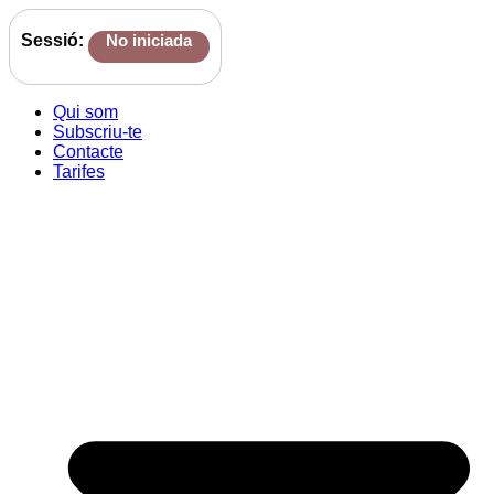
Sessió:
No iniciada
Qui som
Subscriu-te
Contacte
Tarifes