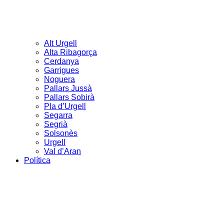
Alt Urgell
Alta Ribagorça
Cerdanya
Garrigues
Noguera
Pallars Jussà
Pallars Sobirà
Pla d’Urgell
Segarra
Segrià
Solsonès
Urgell
Val d’Aran
Política