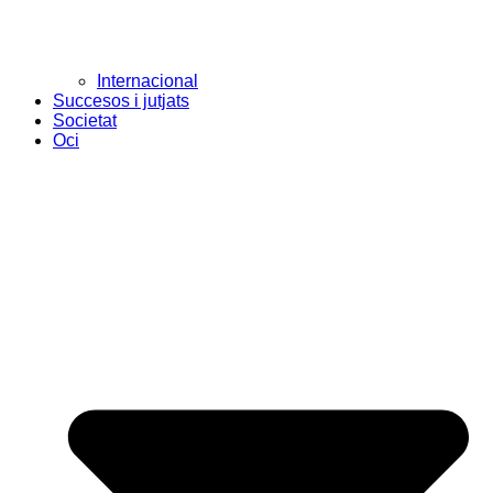
Internacional
Succesos i jutjats
Societat
Oci