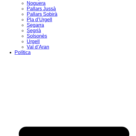
Noguera
Pallars Jussà
Pallars Sobirà
Pla d’Urgell
Segarra
Segrià
Solsonès
Urgell
Val d’Aran
Política