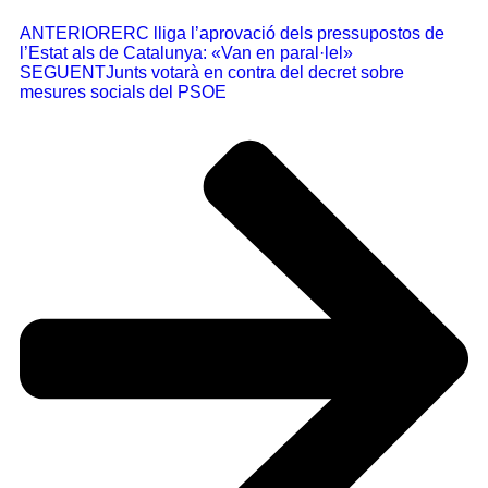
ANTERIOR
ERC lliga l’aprovació dels pressupostos de
l’Estat als de Catalunya: «Van en paral·lel»
SEGUENT
Junts votarà en contra del decret sobre
mesures socials del PSOE