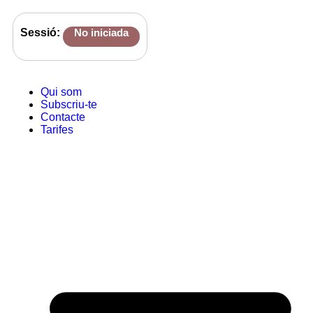
Sessió:
No iniciada
Qui som
Subscriu-te
Contacte
Tarifes