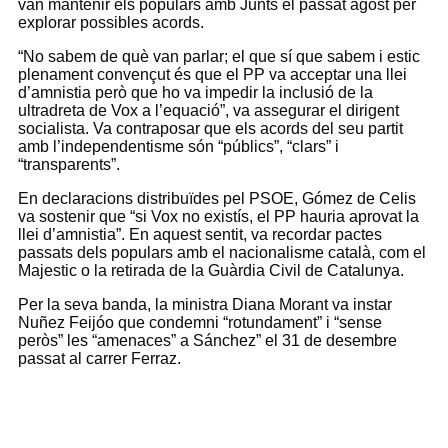
van mantenir els populars amb Junts el passat agost per
explorar possibles acords.
“No sabem de què van parlar; el que sí que sabem i estic
plenament convençut és que el PP va acceptar una llei
d’amnistia però que ho va impedir la inclusió de la
ultradreta de Vox a l’equació”, va assegurar el dirigent
socialista. Va contraposar que els acords del seu partit
amb l’independentisme són “públics”, “clars” i
“transparents”.
En declaracions distribuïdes pel PSOE, Gómez de Celis
va sostenir que “si Vox no existís, el PP hauria aprovat la
llei d’amnistia”. En aquest sentit, va recordar pactes
passats dels populars amb el nacionalisme català, com el
Majestic o la retirada de la Guàrdia Civil de Catalunya.
Per la seva banda, la ministra Diana Morant va instar
Nuñez Feijóo que condemni “rotundament” i “sense
peròs” les “amenaces” a Sánchez” el 31 de desembre
passat al carrer Ferraz.