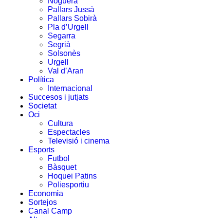
Noguera
Pallars Jussà
Pallars Sobirà
Pla d’Urgell
Segarra
Segrià
Solsonès
Urgell
Val d’Aran
Política
Internacional
Succesos i jutjats
Societat
Oci
Cultura
Espectacles
Televisió i cinema
Esports
Futbol
Bàsquet
Hoquei Patins
Poliesportiu
Economia
Sortejos
Canal Camp