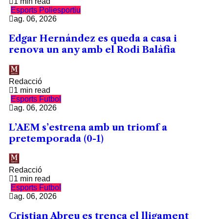
1 min read
Esports
Poliesportiu
ag. 06, 2026
Edgar Hernández es queda a casa i
renova un any amb el Rodi Balàfia
Redacció
1 min read
Esports
Futbol
ag. 06, 2026
L’AEM s’estrena amb un triomf a
pretemporada (0-1)
Redacció
1 min read
Esports
Futbol
ag. 06, 2026
Cristian Abreu es trenca el lligament