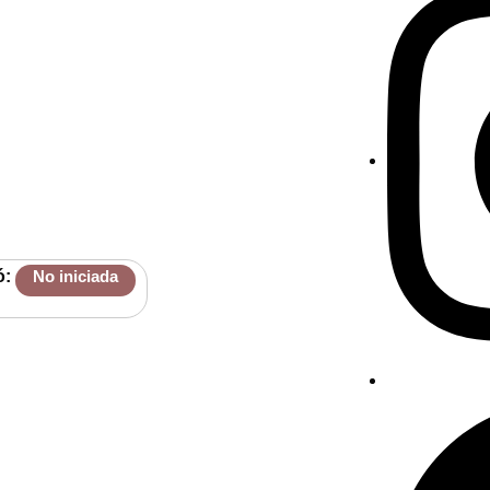
ó:
No iniciada