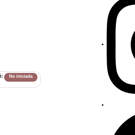
ó:
No iniciada