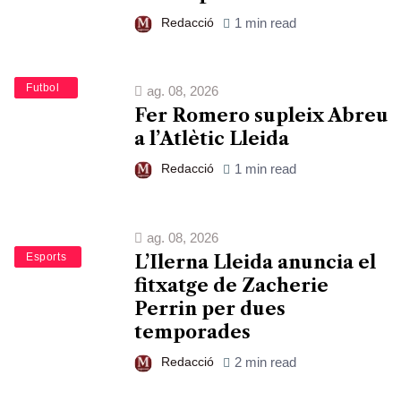
Redacció
1 min read
Esports
Futbol
ag. 08, 2026
Fer Romero supleix Abreu
a l’Atlètic Lleida
Redacció
1 min read
ag. 08, 2026
Bàsquet
Esports
L’Ilerna Lleida anuncia el
fitxatge de Zacherie
Perrin per dues
temporades
Redacció
2 min read