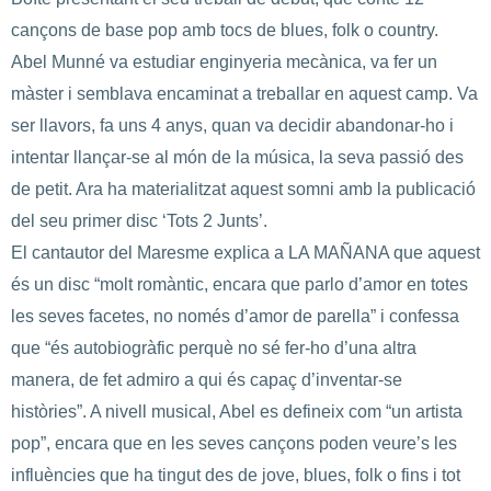
cançons de base pop amb tocs de blues, folk o country.
Abel Munné va estudiar enginyeria mecànica, va fer un
màster i semblava encaminat a treballar en aquest camp. Va
ser llavors, fa uns 4 anys, quan va decidir abandonar-ho i
intentar llançar-se al món de la música, la seva passió des
de petit. Ara ha materialitzat aquest somni amb la publicació
del seu primer disc ‘Tots 2 Junts’.
El cantautor del Maresme explica a LA MAÑANA que aquest
és un disc “molt romàntic, encara que parlo d’amor en totes
les seves facetes, no només d’amor de parella” i confessa
que “és autobiogràfic perquè no sé fer-ho d’una altra
manera, de fet admiro a qui és capaç d’inventar-se
històries”. A nivell musical, Abel es defineix com “un artista
pop”, encara que en les seves cançons poden veure’s les
influències que ha tingut des de jove, blues, folk o fins i tot