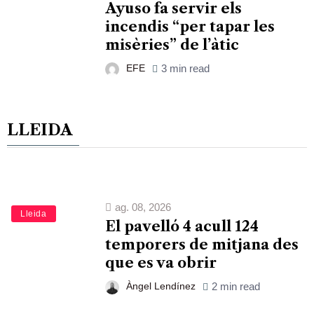
Ayuso fa servir els
incendis “per tapar les
misèries” de l’àtic
EFE
3 min read
LLEIDA
ag. 08, 2026
Lleida
El pavelló 4 acull 124
temporers de mitjana des
que es va obrir
Àngel Lendínez
2 min read