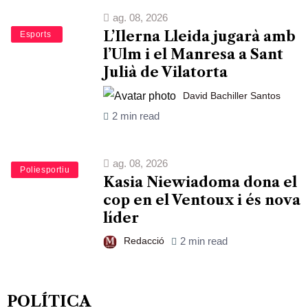
ag. 08, 2026
L’Ilerna Lleida jugarà amb
Bàsquet
Esports
l’Ulm i el Manresa a Sant
Julià de Vilatorta
David Bachiller Santos
2 min read
ag. 08, 2026
Esports
Poliesportiu
Kasia Niewiadoma dona el
cop en el Ventoux i és nova
líder
Redacció
2 min read
POLÍTICA