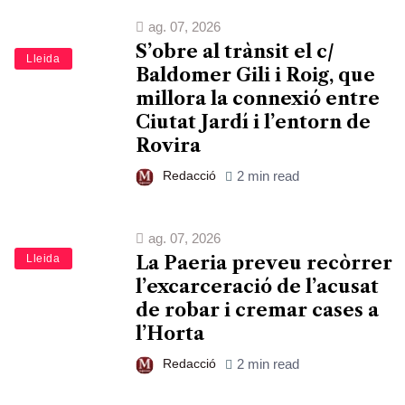
ag. 07, 2026
S’obre al trànsit el c/
Lleida
Baldomer Gili i Roig, que
millora la connexió entre
Ciutat Jardí i l’entorn de
Rovira
Redacció
2 min read
ag. 07, 2026
Lleida
La Paeria preveu recòrrer
l’excarceració de l’acusat
de robar i cremar cases a
l’Horta
Redacció
2 min read