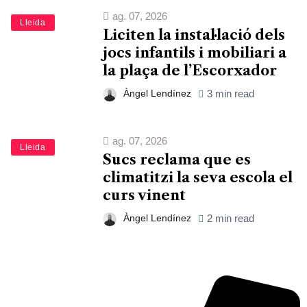
ag. 07, 2026
Lleida
Liciten la instal·lació dels
jocs infantils i mobiliari a
la plaça de l’Escorxador
Àngel Lendínez
3 min read
ag. 07, 2026
Lleida
Sucs reclama que es
climatitzi la seva escola el
curs vinent
Àngel Lendínez
2 min read