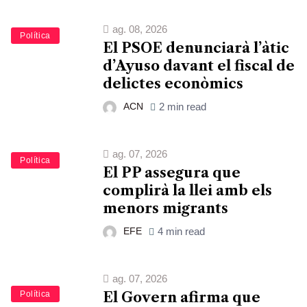
ag. 08, 2026
Política
El PSOE denunciarà l’àtic
d’Ayuso davant el fiscal de
delictes econòmics
ACN
2 min read
ag. 07, 2026
Política
El PP assegura que
complirà la llei amb els
menors migrants
EFE
4 min read
ag. 07, 2026
Política
El Govern afirma que