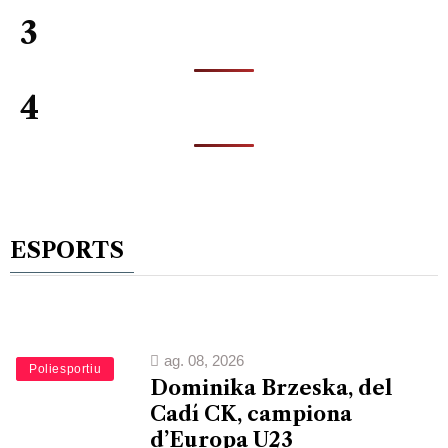
3
4
ESPORTS
ag. 08, 2026
Esports
Poliesportiu
Dominika Brzeska, del
Cadí CK, campiona
d’Europa U23