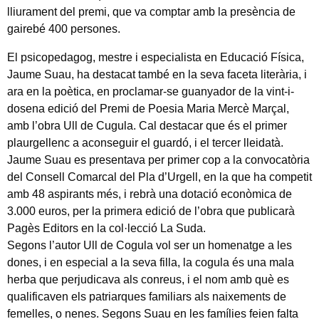
lliurament del premi, que va comptar amb la presència de
gairebé 400 persones.
El psicopedagog, mestre i especialista en Educació Física,
Jaume Suau, ha destacat també en la seva faceta literària, i
ara en la poètica, en proclamar-se guanyador de la vint-i-
dosena edició del Premi de Poesia Maria Mercè Marçal,
amb l’obra Ull de Cugula. Cal destacar que és el primer
plaurgellenc a aconseguir el guardó, i el tercer lleidatà.
Jaume Suau es presentava per primer cop a la convocatòria
del Consell Comarcal del Pla d’Urgell, en la que ha competit
amb 48 aspirants més, i rebrà una dotació econòmica de
3.000 euros, per la primera edició de l’obra que publicarà
Pagès Editors en la col·lecció La Suda.
Segons l’autor Ull de Cogula vol ser un homenatge a les
dones, i en especial a la seva filla, la cogula és una mala
herba que perjudicava als conreus, i el nom amb què es
qualificaven els patriarques familiars als naixements de
femelles, o nenes. Segons Suau en les famílies feien falta