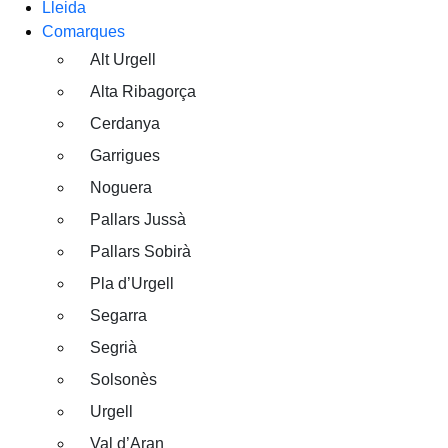
Lleida
Comarques
Alt Urgell
Alta Ribagorça
Cerdanya
Garrigues
Noguera
Pallars Jussà
Pallars Sobirà
Pla d’Urgell
Segarra
Segrià
Solsonès
Urgell
Val d’Aran