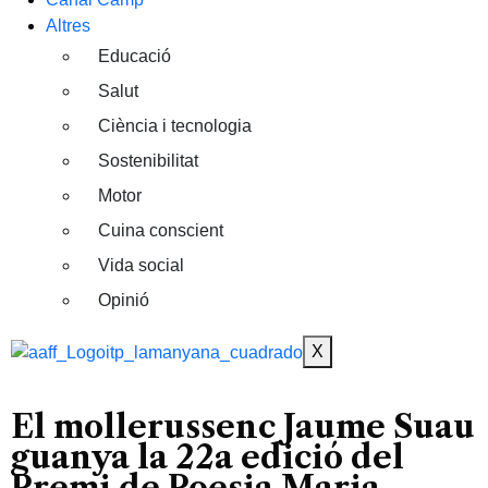
Altres
Educació
Salut
Ciència i tecnologia
Sostenibilitat
Motor
Cuina conscient
Vida social
Opinió
X
El mollerussenc Jaume Suau
guanya la 22a edició del
Premi de Poesia Maria