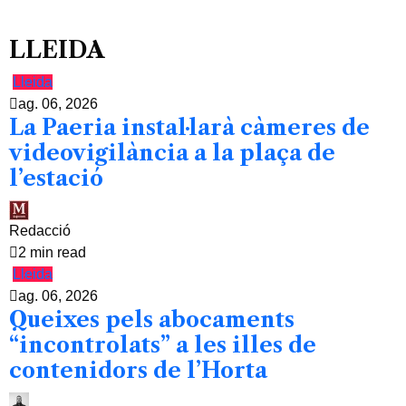
LLEIDA
Lleida
ag. 06, 2026
La Paeria instal·larà càmeres de
videovigilància a la plaça de
l’estació
Redacció
2 min read
Lleida
ag. 06, 2026
Queixes pels abocaments
“incontrolats” a les illes de
contenidors de l’Horta