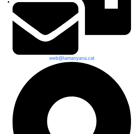
web@lamanyana.cat