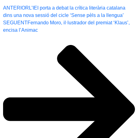
ANTERIOR
L’IEI porta a debat la crítica literària catalana
dins una nova sessió del cicle ‘Sense pèls a la llengua’
SEGUENT
Fernando Moro, il·lustrador del premiat ‘Klaus’,
encisa l’Animac