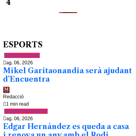
4
ESPORTS
Bàsquet
Esports
ag. 06, 2026
Mikel Garitaonandia serà ajudant
d’Encuentra
Redacció
1 min read
Esports
Poliesportiu
ag. 06, 2026
Edgar Hernández es queda a casa
i renova un any amb el Rodi