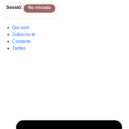
Sessió:
No iniciada
Qui som
Subscriu-te
Contacte
Tarifes