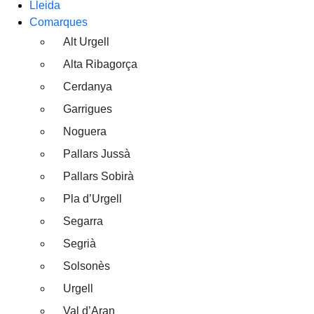
Lleida
Comarques
Alt Urgell
Alta Ribagorça
Cerdanya
Garrigues
Noguera
Pallars Jussà
Pallars Sobirà
Pla d’Urgell
Segarra
Segrià
Solsonès
Urgell
Val d’Aran