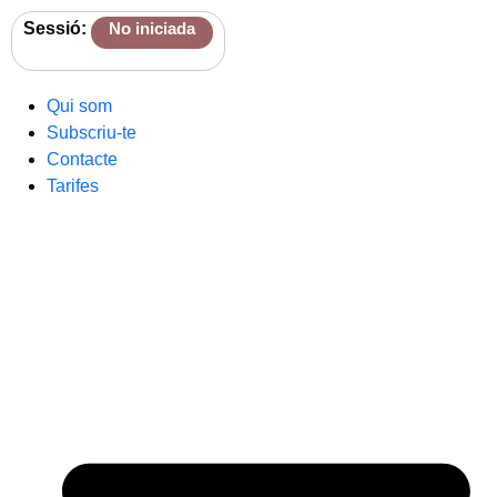
Sessió:
No iniciada
Qui som
Subscriu-te
Contacte
Tarifes