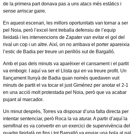
de la primera part donava pas a uns atacs més estàtics i
sense arriscar gaire.
En aquest escenari, les millors oportunitats van tornar a ser
pel Noia, però l’excel·lent treballa defensiu de l’equip
lleidatà i les intervencions de Zapater van evitar el gol del
rival un cop i un altre. Així, on no arribava el porter apareixia
l’estic de Badia per treure un perillós xut de Bargalló.
Amb el pas dels minuts va aparèixer el cansament i el partit
va embogir. I aquí va ser el Llista qui en va treure profit. Un
llançament llunyà de Badia quan només quedaven vuit
minuts de partit el va tocar el just Giménez per anotar el 2-1
en una acció molt protestada pel Noia, però que va acabar
pujant al marcador.
Un minut després, Torres va disposar d’una falta directa per
intentar sentenciar, però Roca la va aturar. A partir d’aquí la
semifinal es va convertir en un exercici de supervivència del
quadre lleidatà on fins i tot Bargalló va enviar una bola al pal