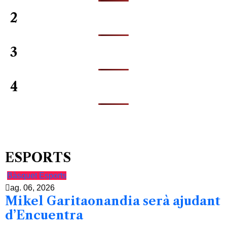
2
3
4
ESPORTS
Bàsquet
Esports
ag. 06, 2026
Mikel Garitaonandia serà ajudant
d’Encuentra