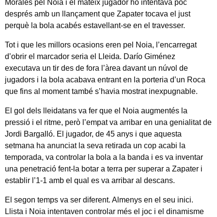
Morales pel Noia i el mateix jugador ho intentava poc
després amb un llançament que Zapater tocava el just
perquè la bola acabés estavellant-se en el travesser.
Tot i que les millors ocasions eren pel Noia, l’encarregat
d’obrir el marcador seria el Lleida. Darío Giménez
executava un tir des de fora l’àrea davant un núvol de
jugadors i la bola acabava entrant en la porteria d’un Roca
que fins al moment també s’havia mostrat inexpugnable.
El gol dels lleidatans va fer que el Noia augmentés la
pressió i el ritme, però l’empat va arribar en una genialitat de
Jordi Bargalló. El jugador, de 45 anys i que aquesta
setmana ha anunciat la seva retirada un cop acabi la
temporada, va controlar la bola a la banda i es va inventar
una penetració fent-la botar a terra per superar a Zapater i
establir l’1-1 amb el qual es va arribar al descans.
El segon temps va ser diferent. Almenys en el seu inici.
Llista i Noia intentaven controlar més el joc i el dinamisme