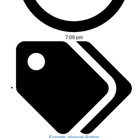
7:09 pm
Esports
,
Hoquei Patins