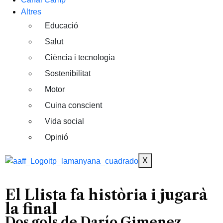
Altres
Educació
Salut
Ciència i tecnologia
Sostenibilitat
Motor
Cuina conscient
Vida social
Opinió
X
El Llista fa història i jugarà
la final
Dos gols de Darío Gimenez