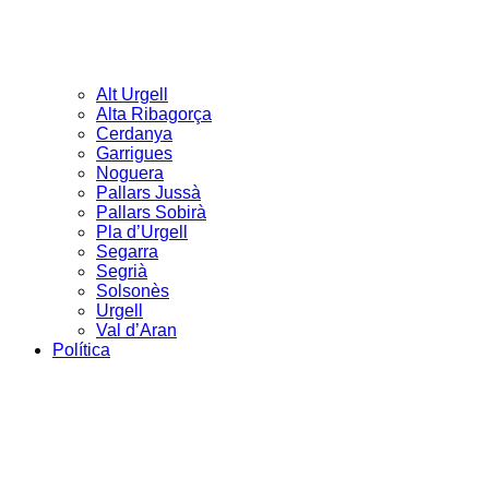
Alt Urgell
Alta Ribagorça
Cerdanya
Garrigues
Noguera
Pallars Jussà
Pallars Sobirà
Pla d’Urgell
Segarra
Segrià
Solsonès
Urgell
Val d’Aran
Política