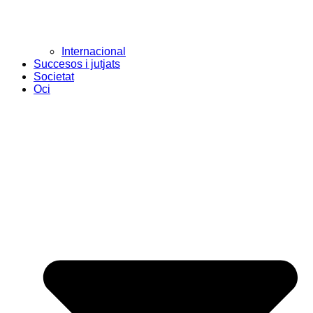
Internacional
Succesos i jutjats
Societat
Oci