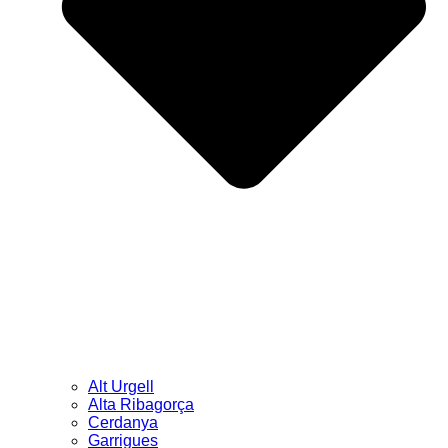
Alt Urgell
Alta Ribagorça
Cerdanya
Garrigues