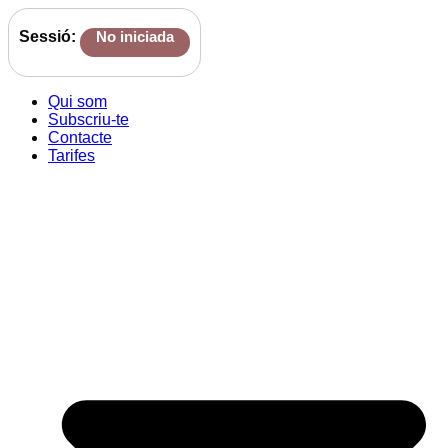
Sessió:
No iniciada
Qui som
Subscriu-te
Contacte
Tarifes