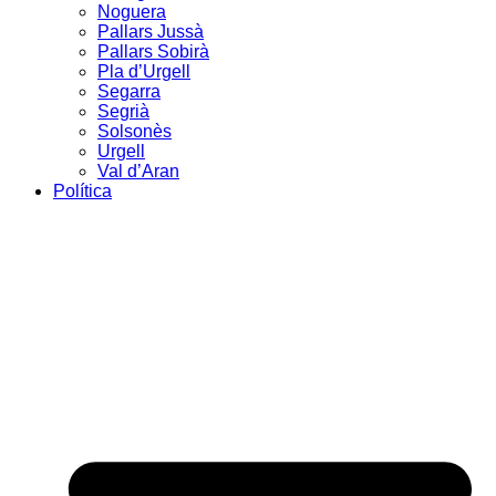
Noguera
Pallars Jussà
Pallars Sobirà
Pla d’Urgell
Segarra
Segrià
Solsonès
Urgell
Val d’Aran
Política