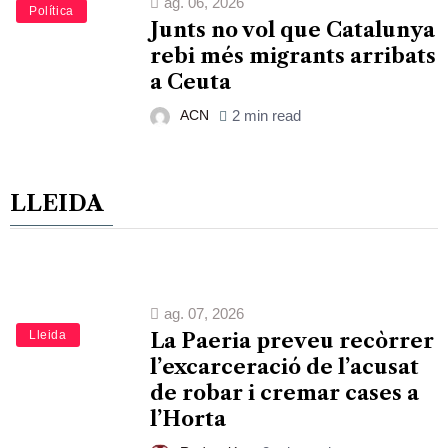
ag. 06, 2026
Política
Junts no vol que Catalunya
rebi més migrants arribats
a Ceuta
ACN
2 min read
LLEIDA
ag. 07, 2026
Lleida
La Paeria preveu recòrrer
l’excarceració de l’acusat
de robar i cremar cases a
l’Horta