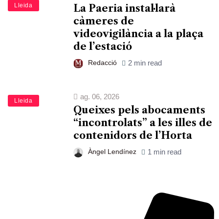
Lleida
La Paeria instal·larà
càmeres de
videovigilància a la plaça
de l’estació
Redacció
2 min read
ag. 06, 2026
Lleida
Queixes pels abocaments
“incontrolats” a les illes de
contenidors de l’Horta
Àngel Lendínez
1 min read