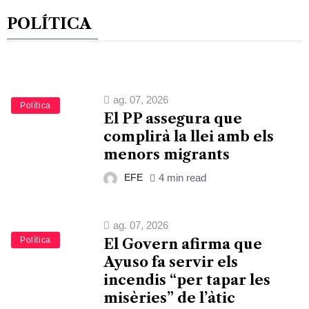
POLÍTICA
ag. 07, 2026
Política
El PP assegura que
complirà la llei amb els
menors migrants
EFE
4 min read
ag. 07, 2026
Política
El Govern afirma que
Ayuso fa servir els
incendis “per tapar les
misèries” de l’àtic