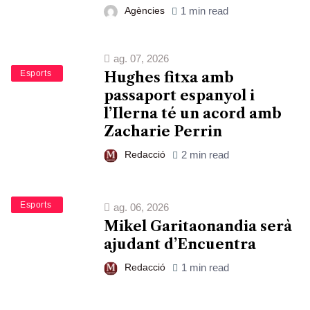
Agències
1 min read
ag. 07, 2026
Bàsquet
Esports
Hughes fitxa amb
passaport espanyol i
l’Ilerna té un acord amb
Zacharie Perrin
Redacció
2 min read
Bàsquet
Esports
ag. 06, 2026
Mikel Garitaonandia serà
ajudant d’Encuentra
Redacció
1 min read