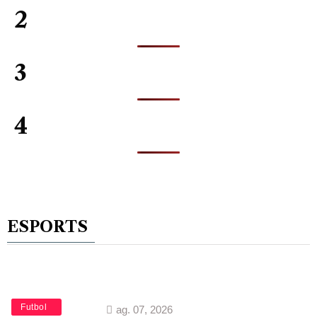
2
3
4
ESPORTS
Esports
Futbol
ag. 07, 2026