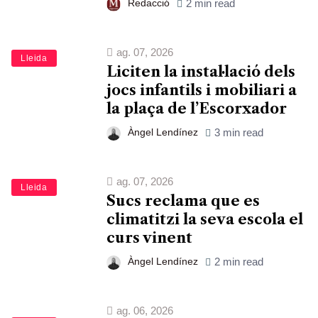
Redacció
2 min read
ag. 07, 2026
Lleida
Liciten la instal·lació dels
jocs infantils i mobiliari a
la plaça de l’Escorxador
Àngel Lendínez
3 min read
ag. 07, 2026
Lleida
Sucs reclama que es
climatitzi la seva escola el
curs vinent
Àngel Lendínez
2 min read
ag. 06, 2026