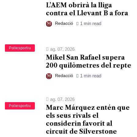
L’AEM obrirà la lliga
contra el Llevant B a fora
Redacció
1 min read
Esports
Poliesportiu
ag. 07, 2026
Mikel San Rafael supera
200 quilòmetres del repte
Redacció
1 min read
ag. 07, 2026
Esports
Poliesportiu
Marc Márquez entén que
els seus rivals el
considerin favorit al
circuit de Silverstone