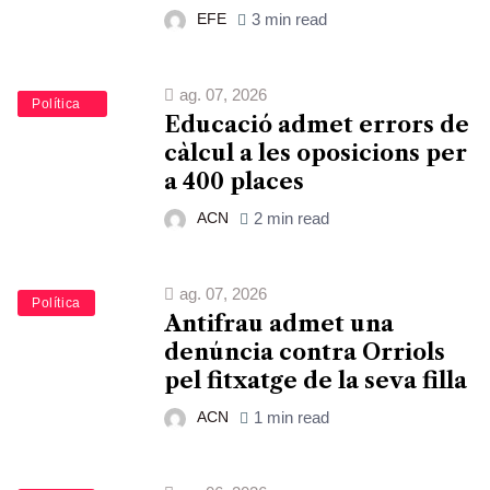
EFE
3 min read
ag. 07, 2026
Educació
Política
Educació admet errors de
càlcul a les oposicions per
a 400 places
ACN
2 min read
ag. 07, 2026
Política
Antifrau admet una
denúncia contra Orriols
pel fitxatge de la seva filla
ACN
1 min read