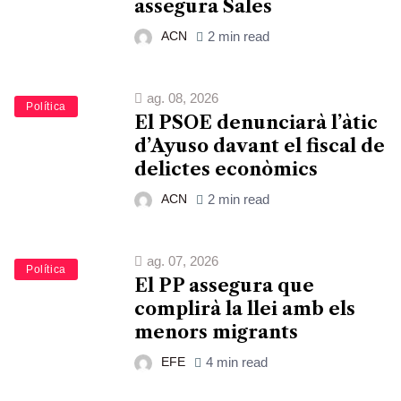
assegura Sales
ACN
2 min read
ag. 08, 2026
Política
El PSOE denunciarà l’àtic
d’Ayuso davant el fiscal de
delictes econòmics
ACN
2 min read
ag. 07, 2026
Política
El PP assegura que
complirà la llei amb els
menors migrants
EFE
4 min read