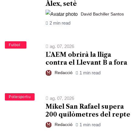
Àlex, setè
David Bachiller Santos
2 min read
Esports
Futbol
ag. 07, 2026
L’AEM obrirà la lliga
contra el Llevant B a fora
Redacció
1 min read
Esports
Poliesportiu
ag. 07, 2026
Mikel San Rafael supera
200 quilòmetres del repte
Redacció
1 min read