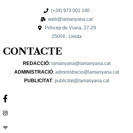
(+34) 973 001 140
web@lamanyana.cat
Príncep de Viana, 27-29
25004 , Lleida
CONTACTE
REDACCIÓ:
lamanyana@lamanyana.cat
ADMINISTRACIÓ
:
administracio@lamanyana.cat
PUBLICITAT
:
publicitat@lamanyana.cat