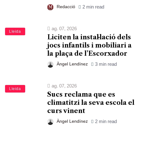
Redacció
2 min read
ag. 07, 2026
Lleida
Liciten la instal·lació dels
jocs infantils i mobiliari a
la plaça de l’Escorxador
Àngel Lendínez
3 min read
ag. 07, 2026
Lleida
Sucs reclama que es
climatitzi la seva escola el
curs vinent
Àngel Lendínez
2 min read