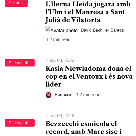
L’Ilerna Lleida jugarà amb
Bàsquet
Esports
l’Ulm i el Manresa a Sant
Julià de Vilatorta
David Bachiller Santos
2 min read
ag. 08, 2026
Esports
Poliesportiu
Kasia Niewiadoma dona el
cop en el Ventoux i és nova
líder
Redacció
2 min read
ag. 08, 2026
Bezzecchi esmicola el
Esports
Poliesportiu
rècord, amb Marc sisè i