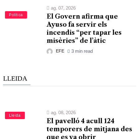
ag. 07, 2026
Política
El Govern afirma que
Ayuso fa servir els
incendis “per tapar les
misèries” de l’àtic
EFE
3 min read
LLEIDA
ag. 08, 2026
Lleida
El pavelló 4 acull 124
temporers de mitjana des
que es va obrir