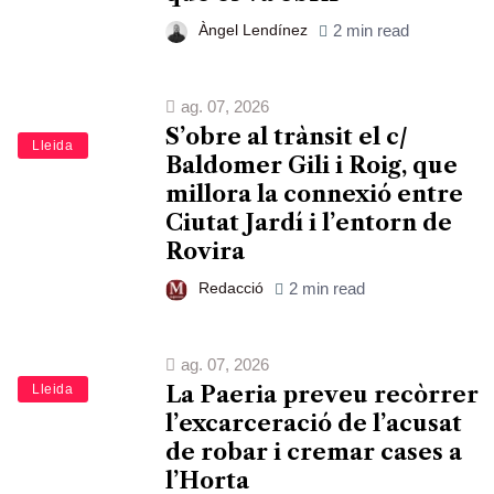
Àngel Lendínez
2 min read
ag. 07, 2026
S’obre al trànsit el c/
Lleida
Baldomer Gili i Roig, que
millora la connexió entre
Ciutat Jardí i l’entorn de
Rovira
Redacció
2 min read
ag. 07, 2026
Lleida
La Paeria preveu recòrrer
l’excarceració de l’acusat
de robar i cremar cases a
l’Horta