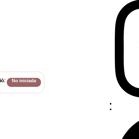
ió:
No iniciada