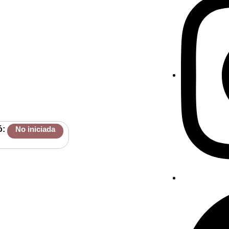
ó:
No iniciada