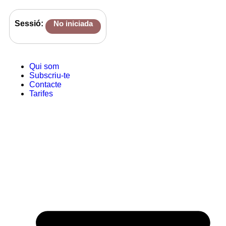
Sessió:
No iniciada
Qui som
Subscriu-te
Contacte
Tarifes