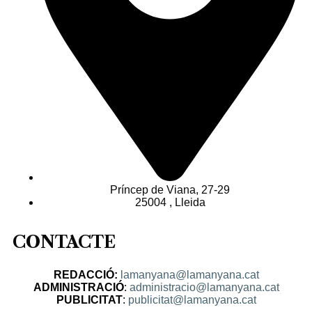
Príncep de Viana, 27-29
25004 , Lleida
CONTACTE
REDACCIÓ:
lamanyana@lamanyana.cat
ADMINISTRACIÓ
:
administracio@lamanyana.cat
PUBLICITAT
:
publicitat@lamanyana.cat