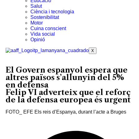
Educació
Salut
Ciència i tecnologia
Sostenibilitat
Motor
Cuina conscient
Vida social
Opinió
X
El Govern espanyol espera que
altres països s’allunyin del 5%
en defensa
Felip VI adverteix que el reforç
de la defensa europea és urgent
FOTO_ EFE Els reis d’Espanya, durant l’acte a Bruges