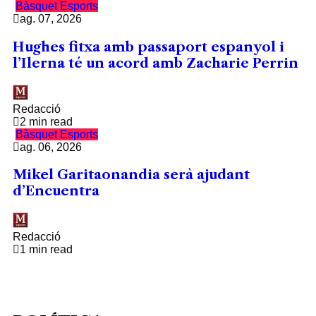
Bàsquet
Esports
ag. 07, 2026
Hughes fitxa amb passaport espanyol i
l’Ilerna té un acord amb Zacharie Perrin
Redacció
2 min read
Bàsquet
Esports
ag. 06, 2026
Mikel Garitaonandia serà ajudant
d’Encuentra
Redacció
1 min read