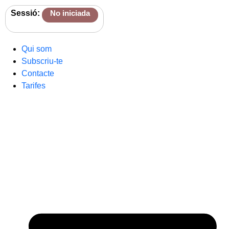
Sessió:
No iniciada
Qui som
Subscriu-te
Contacte
Tarifes