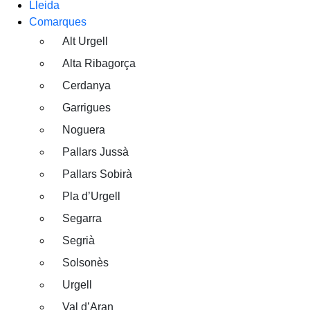
Lleida
Comarques
Alt Urgell
Alta Ribagorça
Cerdanya
Garrigues
Noguera
Pallars Jussà
Pallars Sobirà
Pla d’Urgell
Segarra
Segrià
Solsonès
Urgell
Val d’Aran