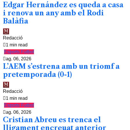
Edgar Hernández es queda a casa
i renova un any amb el Rodi
Balàfia
Redacció
1 min read
Esports
Futbol
ag. 06, 2026
L’AEM s’estrena amb un triomf a
pretemporada (0-1)
Redacció
1 min read
Esports
Futbol
ag. 06, 2026
Cristian Abreu es trenca el
lligament encreuat anterior