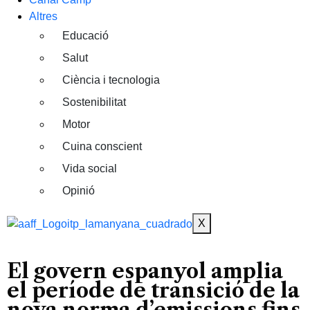
Altres
Educació
Salut
Ciència i tecnologia
Sostenibilitat
Motor
Cuina conscient
Vida social
Opinió
X
El govern espanyol amplia
el període de transició de la
nova norma d’emissions fins