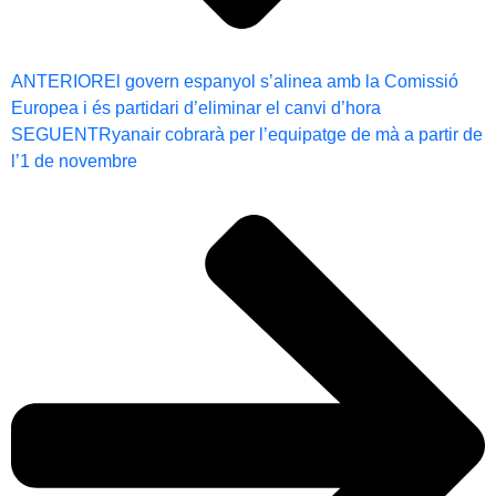
ANTERIOR
El govern espanyol s’alinea amb la Comissió
Europea i és partidari d’eliminar el canvi d’hora
SEGUENT
Ryanair cobrarà per l’equipatge de mà a partir de
l’1 de novembre