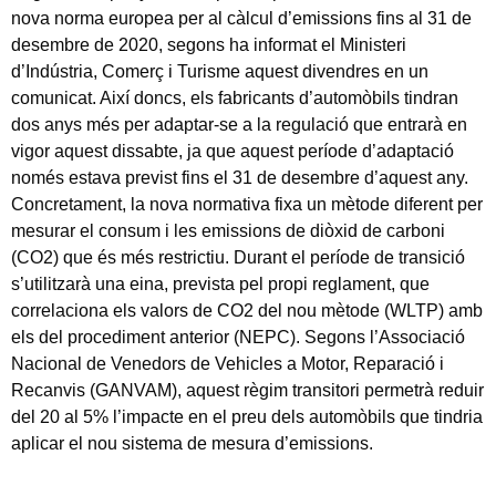
nova norma europea per al càlcul d’emissions fins al 31 de
desembre de 2020, segons ha informat el Ministeri
d’Indústria, Comerç i Turisme aquest divendres en un
comunicat. Així doncs, els fabricants d’automòbils tindran
dos anys més per adaptar-se a la regulació que entrarà en
vigor aquest dissabte, ja que aquest període d’adaptació
només estava previst fins el 31 de desembre d’aquest any.
Concretament, la nova normativa fixa un mètode diferent per
mesurar el consum i les emissions de diòxid de carboni
(CO2) que és més restrictiu. Durant el període de transició
s’utilitzarà una eina, prevista pel propi reglament, que
correlaciona els valors de CO2 del nou mètode (WLTP) amb
els del procediment anterior (NEPC). Segons l’Associació
Nacional de Venedors de Vehicles a Motor, Reparació i
Recanvis (GANVAM), aquest règim transitori permetrà reduir
del 20 al 5% l’impacte en el preu dels automòbils que tindria
aplicar el nou sistema de mesura d’emissions.