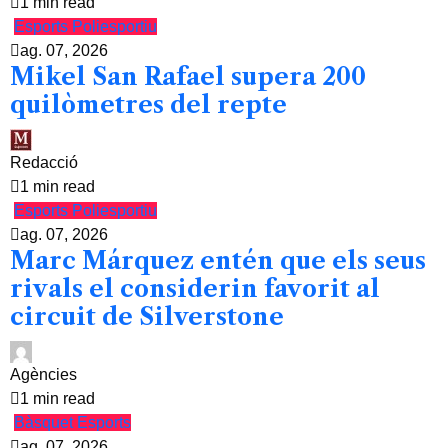
1 min read
Esports
Poliesportiu
ag. 07, 2026
Mikel San Rafael supera 200
quilòmetres del repte
Redacció
1 min read
Esports
Poliesportiu
ag. 07, 2026
Marc Márquez entén que els seus
rivals el considerin favorit al
circuit de Silverstone
Agències
1 min read
Bàsquet
Esports
ag. 07, 2026