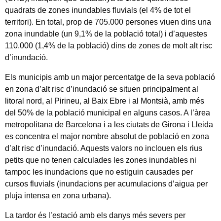
quadrats de zones inundables fluvials (el 4% de tot el
territori). En total, prop de 705.000 persones viuen dins una
zona inundable (un 9,1% de la població total) i d’aquestes
110.000 (1,4% de la població) dins de zones de molt alt risc
d’inundació.
Els municipis amb un major percentatge de la seva població
en zona d’alt risc d’inundació se situen principalment al
litoral nord, al Pirineu, al Baix Ebre i al Montsià, amb més
del 50% de la població municipal en alguns casos. A l’àrea
metropolitana de Barcelona i a les ciutats de Girona i Lleida
es concentra el major nombre absolut de població en zona
d’alt risc d’inundació. Aquests valors no inclouen els rius
petits que no tenen calculades les zones inundables ni
tampoc les inundacions que no estiguin causades per
cursos fluvials (inundacions per acumulacions d’aigua per
pluja intensa en zona urbana).
La tardor és l’estació amb els danys més severs per