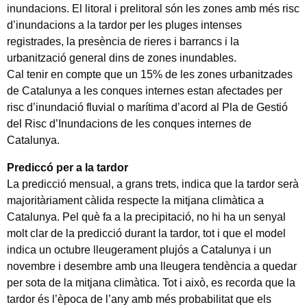
inundacions. El litoral i prelitoral són les zones amb més risc
d’inundacions a la tardor per les pluges intenses
registrades, la presència de rieres i barrancs i la
urbanització general dins de zones inundables.
Cal tenir en compte que un 15% de les zones urbanitzades
de Catalunya a les conques internes estan afectades per
risc d’inundació fluvial o marítima d’acord al Pla de Gestió
del Risc d’Inundacions de les conques internes de
Catalunya.
Prediccó per a la tardor
La predicció mensual, a grans trets, indica que la tardor serà
majoritàriament càlida respecte la mitjana climàtica a
Catalunya. Pel què fa a la precipitació, no hi ha un senyal
molt clar de la predicció durant la tardor, tot i que el model
indica un octubre lleugerament plujós a Catalunya i un
novembre i desembre amb una lleugera tendència a quedar
per sota de la mitjana climàtica. Tot i això, es recorda que la
tardor és l’època de l’any amb més probabilitat que els