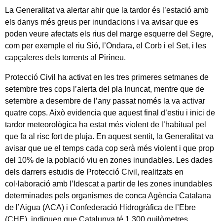
La Generalitat va alertar ahir que la tardor és l’estació amb
els danys més greus per inundacions i va avisar que es
poden veure afectats els rius del marge esquerre del Segre,
com per exemple el riu Sió, l’Ondara, el Corb i el Set, i les
capçaleres dels torrents al Pirineu.
Protecció Civil ha activat en les tres primeres setmanes de
setembre tres cops l’alerta del pla Inuncat, mentre que de
setembre a desembre de l’any passat només la va activar
quatre cops. Això evidencia que aquest final d’estiu i inici de
tardor meteorològica ha estat més violent de l’habitual pel
que fa al risc fort de pluja. En aquest sentit, la Generalitat va
avisar que ue el temps cada cop serà més violent i que prop
del 10% de la població viu en zones inundables. Les dades
dels darrers estudis de Protecció Civil, realitzats en
col·laboració amb l’Idescat a partir de les zones inundables
determinades pels organismes de conca Agència Catalana
de l’Aigua (ACA) i Confederació Hidrogràfica de l’Ebre
(CHE), indiquen que Catalunya té 1.300 quilòmetres