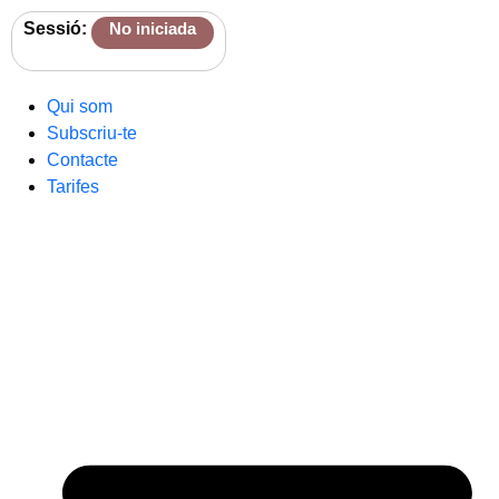
Sessió:
No iniciada
Qui som
Subscriu-te
Contacte
Tarifes