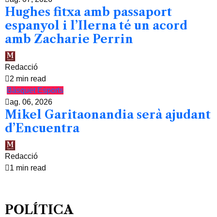
Hughes fitxa amb passaport
espanyol i l’Ilerna té un acord
amb Zacharie Perrin
Redacció
2 min read
Bàsquet
Esports
ag. 06, 2026
Mikel Garitaonandia serà ajudant
d’Encuentra
Redacció
1 min read
POLÍTICA