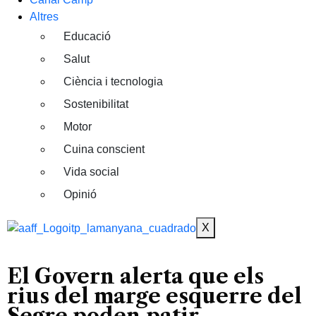
Altres
Educació
Salut
Ciència i tecnologia
Sostenibilitat
Motor
Cuina conscient
Vida social
Opinió
X
El Govern alerta que els
rius del marge esquerre del
Segre poden patir