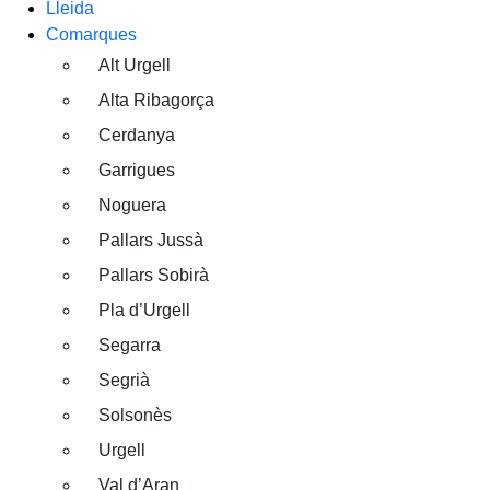
Lleida
Comarques
Alt Urgell
Alta Ribagorça
Cerdanya
Garrigues
Noguera
Pallars Jussà
Pallars Sobirà
Pla d’Urgell
Segarra
Segrià
Solsonès
Urgell
Val d’Aran