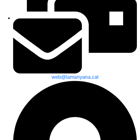
web@lamanyana.cat