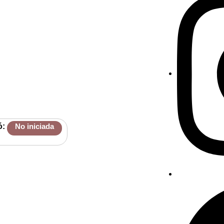
ó:
No iniciada