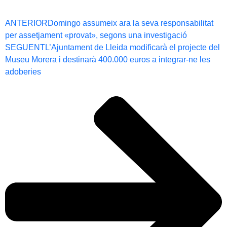
ANTERIOR
Domingo assumeix ara la seva responsabilitat
per assetjament «provat», segons una investigació
SEGUENT
L’Ajuntament de Lleida modificarà el projecte del
Museu Morera i destinarà 400.000 euros a integrar-ne les
adoberies