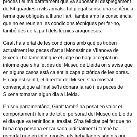
procés i el malbaratament que va suposar el desplegament
de 84 guàrdies civils armats. Tot plegat sense una sentència
ferma que obligués a lliurar l’art i també amb la consciència
que no es reunien les condicions tècniques per fer-ho,
també des de la part dels tècnics aragonesos.
Giralt ha alertat de les condicions amb què es troben
actualment les peces d’art al Monestir de Vilanova de
Sixena i ha lamentat que el jutge no hagi acceptat un
informe que s’ha fet des del Museu de Lleida on s’avisa que
en alguns casos està caient la capa pictòrica de les obres.
En aquest sentit, el director del Museu s’ha mostrat
convençut que al final se’ls donarà la raó i les peces de
Sixena tornaran algun dia a Lleida.
En seu parlamentària, Giralt també ha posat en valor el
comportament i feina de tot el personal del Museu de Lleida
el dia que va tenir lloc el trasllat. S’ha felicitat pel fet que no
hi ha cap persona encausada judicialment i també ha
recordat que en tot el procés, els treballadors són els qui