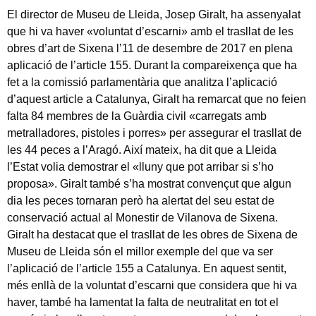
El director de Museu de Lleida, Josep Giralt, ha assenyalat
que hi va haver «voluntat d’escarni» amb el trasllat de les
obres d’art de Sixena l’11 de desembre de 2017 en plena
aplicació de l’article 155. Durant la compareixença que ha
fet a la comissió parlamentària que analitza l’aplicació
d’aquest article a Catalunya, Giralt ha remarcat que no feien
falta 84 membres de la Guàrdia civil «carregats amb
metralladores, pistoles i porres» per assegurar el trasllat de
les 44 peces a l’Aragó. Així mateix, ha dit que a Lleida
l’Estat volia demostrar el «lluny que pot arribar si s’ho
proposa». Giralt també s’ha mostrat convençut que algun
dia les peces tornaran però ha alertat del seu estat de
conservació actual al Monestir de Vilanova de Sixena.
Giralt ha destacat que el trasllat de les obres de Sixena de
Museu de Lleida són el millor exemple del que va ser
l’aplicació de l’article 155 a Catalunya. En aquest sentit,
més enllà de la voluntat d’escarni que considera que hi va
haver, també ha lamentat la falta de neutralitat en tot el