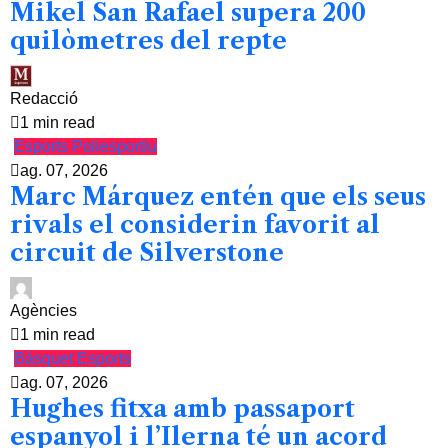
Mikel San Rafael supera 200
quilòmetres del repte
Redacció
1 min read
Esports
Poliesportiu
ag. 07, 2026
Marc Márquez entén que els seus
rivals el considerin favorit al
circuit de Silverstone
Agències
1 min read
Bàsquet
Esports
ag. 07, 2026
Hughes fitxa amb passaport
espanyol i l’Ilerna té un acord