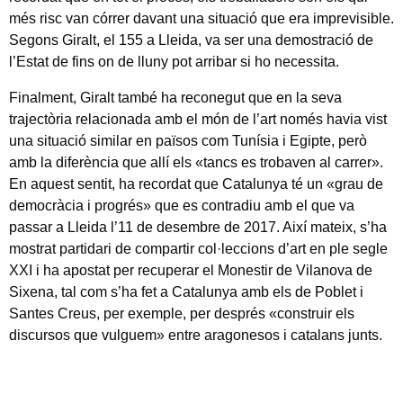
més risc van córrer davant una situació que era imprevisible.
Segons Giralt, el 155 a Lleida, va ser una demostració de
l’Estat de fins on de lluny pot arribar si ho necessita.
Finalment, Giralt també ha reconegut que en la seva
trajectòria relacionada amb el món de l’art només havia vist
una situació similar en països com Tunísia i Egipte, però
amb la diferència que allí els «tancs es trobaven al carrer».
En aquest sentit, ha recordat que Catalunya té un «grau de
democràcia i progrés» que es contradiu amb el que va
passar a Lleida l’11 de desembre de 2017. Així mateix, s’ha
mostrat partidari de compartir col·leccions d’art en ple segle
XXI i ha apostat per recuperar el Monestir de Vilanova de
Sixena, tal com s’ha fet a Catalunya amb els de Poblet i
Santes Creus, per exemple, per després «construir els
discursos que vulguem» entre aragonesos i catalans junts.