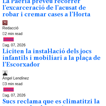
La Paeria preveu recòrrer
l’excarceració de l’acusat de
robar i cremar cases a l’Horta
Redacció
2 min read
Lleida
ag. 07, 2026
Liciten la instal·lació dels jocs
infantils i mobiliari a la plaça de
l’Escorxador
Àngel Lendínez
3 min read
Lleida
ag. 07, 2026
Sucs reclama que es climatitzi la