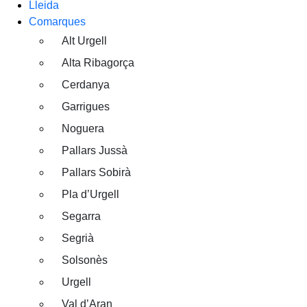
Lleida
Comarques
Alt Urgell
Alta Ribagorça
Cerdanya
Garrigues
Noguera
Pallars Jussà
Pallars Sobirà
Pla d’Urgell
Segarra
Segrià
Solsonès
Urgell
Val d’Aran