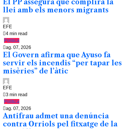
El PP assegura que complirà la
llei amb els menors migrants
EFE
4 min read
Política
ag. 07, 2026
El Govern afirma que Ayuso fa
servir els incendis “per tapar les
misèries” de l’àtic
EFE
3 min read
Política
ag. 07, 2026
Antifrau admet una denúncia
contra Orriols pel fitxatge de la