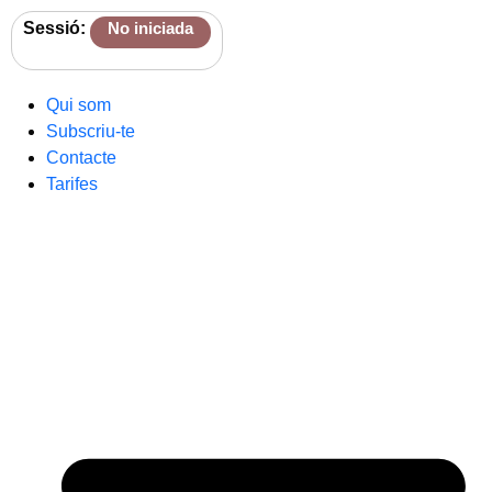
Sessió:
No iniciada
Qui som
Subscriu-te
Contacte
Tarifes