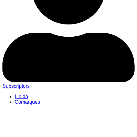
Subscriptors
Lleida
Comarques