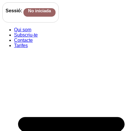
Sessió:
No iniciada
Qui som
Subscriu-te
Contacte
Tarifes