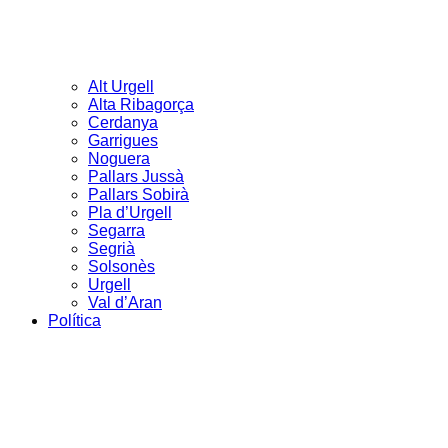
Alt Urgell
Alta Ribagorça
Cerdanya
Garrigues
Noguera
Pallars Jussà
Pallars Sobirà
Pla d’Urgell
Segarra
Segrià
Solsonès
Urgell
Val d’Aran
Política