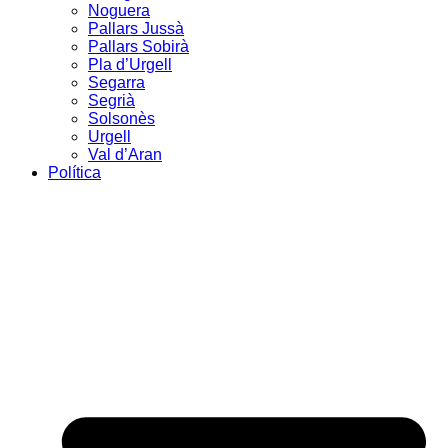
Noguera
Pallars Jussà
Pallars Sobirà
Pla d’Urgell
Segarra
Segrià
Solsonès
Urgell
Val d’Aran
Política