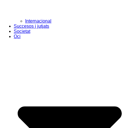
Internacional
Succesos i jutjats
Societat
Oci