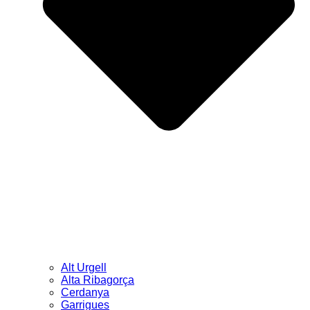
Alt Urgell
Alta Ribagorça
Cerdanya
Garrigues