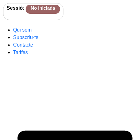
Sessió:
No iniciada
Qui som
Subscriu-te
Contacte
Tarifes