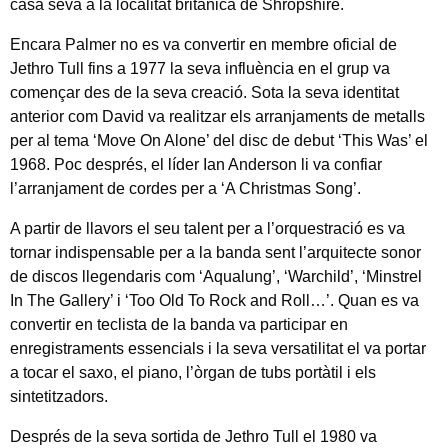
casa seva a la localitat britànica de Shropshire.
Encara Palmer no es va convertir en membre oficial de
Jethro Tull fins a 1977 la seva influència en el grup va
començar des de la seva creació. Sota la seva identitat
anterior com David va realitzar els arranjaments de metalls
per al tema ‘Move On Alone’ del disc de debut ‘This Was’ el
1968. Poc després, el líder Ian Anderson li va confiar
l’arranjament de cordes per a ‘A Christmas Song’.
A partir de llavors el seu talent per a l’orquestració es va
tornar indispensable per a la banda sent l’arquitecte sonor
de discos llegendaris com ‘Aqualung’, ‘Warchild’, ‘Minstrel
In The Gallery’ i ‘Too Old To Rock and Roll…’. Quan es va
convertir en teclista de la banda va participar en
enregistraments essencials i la seva versatilitat el va portar
a tocar el saxo, el piano, l’òrgan de tubs portàtil i els
sintetitzadors.
Després de la seva sortida de Jethro Tull el 1980 va