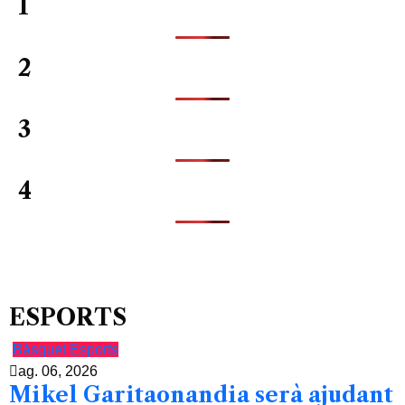
1
2
3
4
ESPORTS
Bàsquet
Esports
ag. 06, 2026
Mikel Garitaonandia serà ajudant