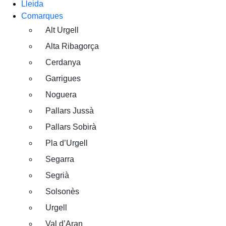
Lleida
Comarques
Alt Urgell
Alta Ribagorça
Cerdanya
Garrigues
Noguera
Pallars Jussà
Pallars Sobirà
Pla d’Urgell
Segarra
Segrià
Solsonès
Urgell
Val d’Aran