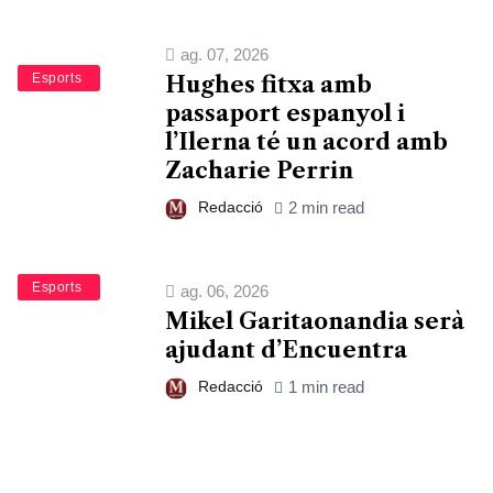
ag. 07, 2026
Bàsquet
Esports
Hughes fitxa amb
passaport espanyol i
l’Ilerna té un acord amb
Zacharie Perrin
Redacció
2 min read
Bàsquet
Esports
ag. 06, 2026
Mikel Garitaonandia serà
ajudant d’Encuentra
Redacció
1 min read