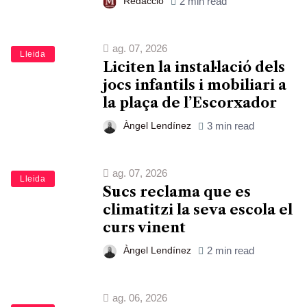
Redacció
2 min read
ag. 07, 2026
Lleida
Liciten la instal·lació dels
jocs infantils i mobiliari a
la plaça de l’Escorxador
Àngel Lendínez
3 min read
ag. 07, 2026
Lleida
Sucs reclama que es
climatitzi la seva escola el
curs vinent
Àngel Lendínez
2 min read
ag. 06, 2026