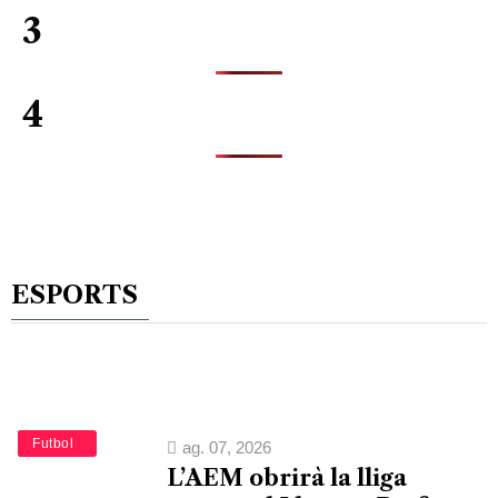
3
4
ESPORTS
Esports
Futbol
ag. 07, 2026
L’AEM obrirà la lliga