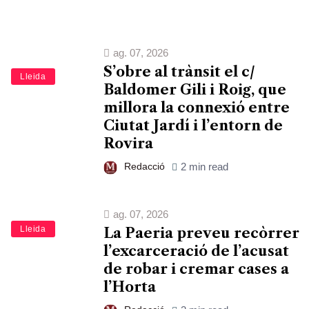
ag. 07, 2026
S’obre al trànsit el c/
Lleida
Baldomer Gili i Roig, que
millora la connexió entre
Ciutat Jardí i l’entorn de
Rovira
Redacció
2 min read
ag. 07, 2026
Lleida
La Paeria preveu recòrrer
l’excarceració de l’acusat
de robar i cremar cases a
l’Horta