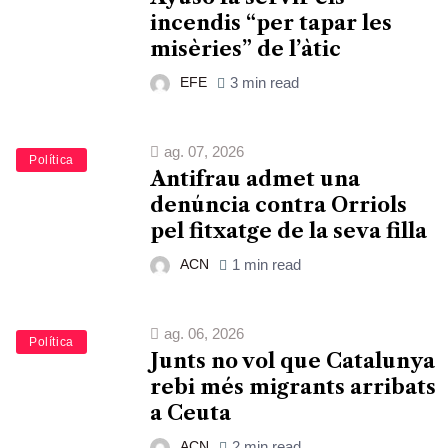
incendis “per tapar les
misèries” de l’àtic
EFE
3 min read
ag. 07, 2026
Política
Antifrau admet una
denúncia contra Orriols
pel fitxatge de la seva filla
ACN
1 min read
ag. 06, 2026
Política
Junts no vol que Catalunya
rebi més migrants arribats
a Ceuta
ACN
2 min read