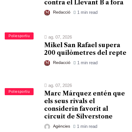
contra el Llevant B a fora
Redacció
1 min read
Esports
Poliesportiu
ag. 07, 2026
Mikel San Rafael supera
200 quilòmetres del repte
Redacció
1 min read
ag. 07, 2026
Esports
Poliesportiu
Marc Márquez entén que
els seus rivals el
considerin favorit al
circuit de Silverstone
Agències
1 min read