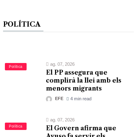
POLÍTICA
ag. 07, 2026
Política
El PP assegura que
complirà la llei amb els
menors migrants
EFE
4 min read
ag. 07, 2026
Política
El Govern afirma que
Ayuso fa servir els