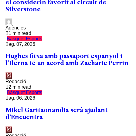
el considerin favorit al circuit de
Silverstone
Agències
1 min read
Bàsquet
Esports
ag. 07, 2026
Hughes fitxa amb passaport espanyol i
l’Ilerna té un acord amb Zacharie Perrin
Redacció
2 min read
Bàsquet
Esports
ag. 06, 2026
Mikel Garitaonandia serà ajudant
d’Encuentra
Redacció