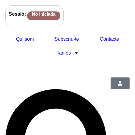
Sessió:
No iniciada
Qui som
Subscriu-te
Contacte
Tarifes