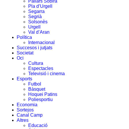
Pallars Sobirà
Pla d’Urgell
Segarra
Segrià
Solsonès
Urgell
Val d’Aran
Política
Internacional
Succesos i jutjats
Societat
Oci
Cultura
Espectacles
Televisió i cinema
Esports
Futbol
Bàsquet
Hoquei Patins
Poliesportiu
Economia
Sortejos
Canal Camp
Altres
Educació