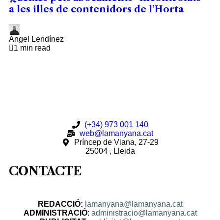
a les illes de contenidors de l’Horta
Àngel Lendínez
1 min read
(+34) 973 001 140
web@lamanyana.cat
Príncep de Viana, 27-29
25004 , Lleida
CONTACTE
REDACCIÓ:
lamanyana@lamanyana.cat
ADMINISTRACIÓ
:
administracio@lamanyana.cat