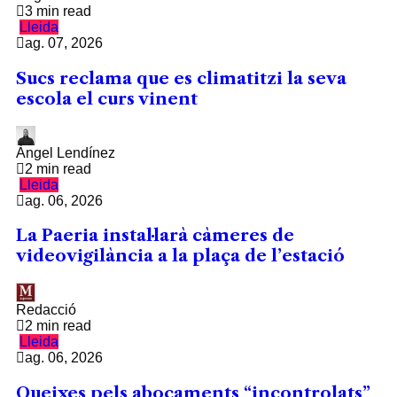
3 min read
Lleida
ag. 07, 2026
Sucs reclama que es climatitzi la seva
escola el curs vinent
Àngel Lendínez
2 min read
Lleida
ag. 06, 2026
La Paeria instal·larà càmeres de
videovigilància a la plaça de l’estació
Redacció
2 min read
Lleida
ag. 06, 2026
Queixes pels abocaments “incontrolats”