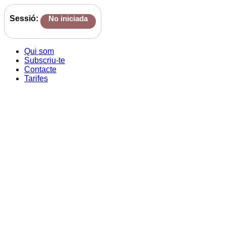
Sessió:
No iniciada
Qui som
Subscriu-te
Contacte
Tarifes